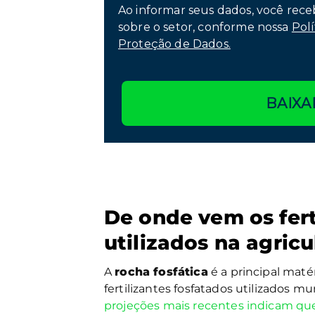
Ao informar seus dados, você rece
sobre o setor, conforme nossa
Polí
Proteção de Dados.
BAIXA
De onde vem os fert
utilizados na agricu
A
rocha fosfática
é a principal maté
fertilizantes fosfatados utilizados
projeções mais recentes indicam que