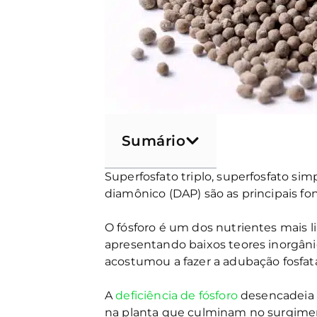
Sumário
Superfosfato triplo, superfosfato si
diamônico (DAP) são as principais fon
O fósforo é um dos nutrientes mais l
apresentando baixos teores inorgânico
acostumou a fazer a adubação fosfat
A
deficiência de fósforo
desencadeia u
na planta que culminam no surgimen