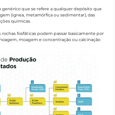
o genérico que se refere a qualquer depósito que
igem (ígnea, metamórfica ou sedimentar), das
rações químicas.
 as rochas fosfáticas podem passar basicamente por
e moagem, moagem e concentração ou calcinação