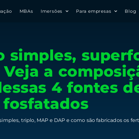
uação
MBAs
Imersões
Para empresas
Blog
 simples, superfo
 Veja a composiç
dessas 4 fontes d
s fosfatados
simples, triplo, MAP e DAP e como são fabricados os fer