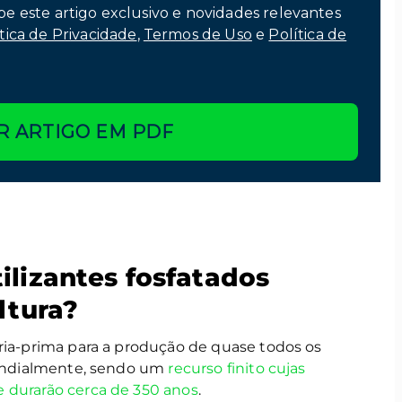
be este artigo exclusivo e novidades relevantes
tica de Privacidade
,
Termos de Uso
e
Política de
R ARTIGO EM PDF
ilizantes fosfatados
ltura?
ria-prima para a produção de quase todos os
 mundialmente, sendo um
recurso finito cujas
 durarão cerca de 350 anos
.