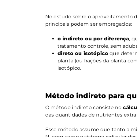
No estudo sobre o aproveitamento do
principais podem ser empregados:
o indireto ou por diferença
, q
tratamento controle, sem adu
direto ou isotópico
que determi
planta (ou frações da planta com
isotópico.
Método indireto para qua
O método indireto consiste no
cálcu
das quantidades de nutrientes extraí
Esse método assume que tanto a mine
N, bem como o sistema radicular das 