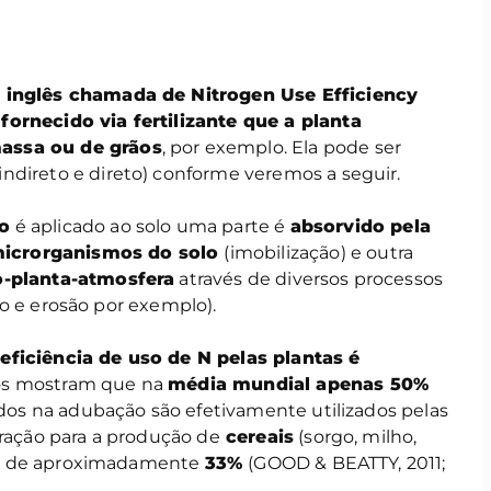
m inglês chamada de Nitrogen Use Efficiency
fornecido via fertilizante que a planta
assa ou de grãos
, por exemplo. Ela pode ser
ndireto e direto) conforme veremos a seguir.
do
é aplicado ao solo uma parte é
absorvido pela
icrorganismos do solo
(imobilização)
e outra
o-planta-atmosfera
através de diversos processos
ação e erosão por exemplo).
a
eficiência de uso de N pelas plantas é
os mostram que na
média mundial apenas 50%
zados na adubação são efetivamente utilizados pelas
eração para a produção de
cereais
(sorgo, milho,
z) é de aproximadamente
33%
(GOOD & BEATTY, 2011;