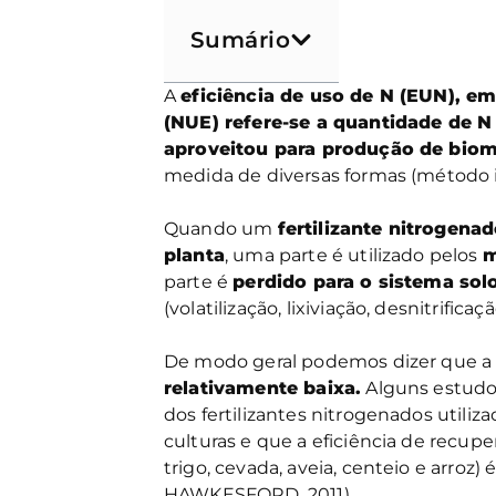
Sumário
A
eficiência de uso de N (EUN), e
(NUE) refere-se a quantidade de N 
aproveitou para produção de biom
medida de diversas formas (método i
Quando um
fertilizante nitrogena
planta
, uma parte é utilizado pelos
m
parte é
perdido para o sistema sol
(volatilização, lixiviação, desnitrific
De modo geral podemos dizer que 
relativamente baixa.
Alguns estud
dos fertilizantes nitrogenados utili
culturas e que a eficiência de recup
trigo, cevada, aveia, centeio e arro
HAWKESFORD, 2011).