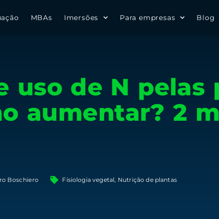
uação
MBAs
Imersões
Para empresas
Blog
e uso de N pelas 
mo aumentar? 2 m
aro Boschiero
Fisiologia vegetal
,
Nutrição de plantas