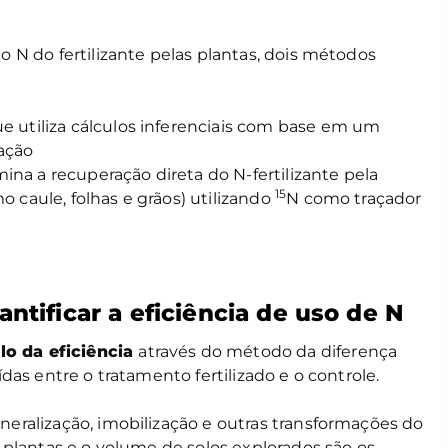
 N do fertilizante pelas plantas, dois métodos
ue utiliza cálculos inferenciais com base em um
bação
na a recuperação direta do N-fertilizante pela
15
o caule, folhas e grãos) utilizando
N como traçador
ntificar a eficiência de uso de N
lo da eficiência
através do método da diferença
das entre o tratamento fertilizado e o controle.
ralização, imobilização e outras transformações do
plantas e o volume de solos explorados são os