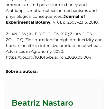
ammonium and potassium in barley and
Arabidopsis roots: molecular mechanisms and
physiological consequences.
Journal of
Experimental Botany.
V. 61, p. 2303–2315, 2010.
ZHANG, W.; XUE, Y.F.; CHEN, X.P.; ZHANG, F.S.;
ZOU, C.Q. Zinc nutrition for high productivity and
human health in intensive production of wheat.
Advances in Agronomy. 2020.
https://doi.org/10.1016/bs.agron.2020.05.004.
Sobre a autora:
Beatriz Nastaro