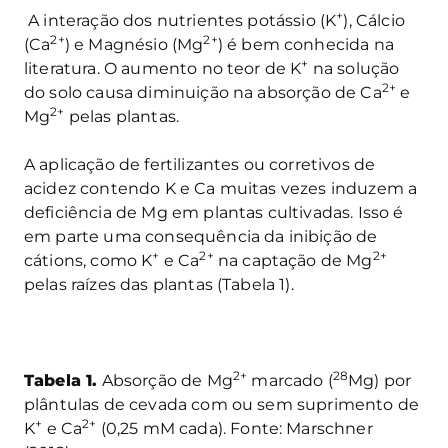
+
A interação dos nutrientes potássio (K
), Cálcio
2+
2+
(Ca
) e Magnésio (Mg
) é bem conhecida na
+
literatura. O aumento no teor de K
na solução
2+
do solo causa diminuição na absorção de Ca
e
2+
Mg
pelas plantas.
A aplicação de fertilizantes ou corretivos de
acidez contendo K e Ca muitas vezes induzem a
deficiência de Mg em plantas cultivadas. Isso é
em parte uma consequência da inibição de
+
2+
2+
cátions, como K
e Ca
na captação de Mg
pelas raízes das plantas (Tabela 1).
2+
28
Tabela 1.
Absorção de Mg
marcado (
Mg) por
plântulas de cevada com ou sem suprimento de
+
2+
K
e Ca
(0,25 mM cada). Fonte: Marschner