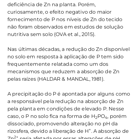
deficiência de Zn na planta. Porém,
curiosamente, o efeito negativo do maior
fornecimento de P nos níveis de Zn do tecido
não foram observados em estudos de solução
nutritiva sem solo (OVA et al., 2015).
Nas últimas décadas, a redução do Zn disponível
no solo em resposta à aplicação de P tem sido
frequentemente relatada como um dos
mecanismos que reduzem a absorção de Zn
pelas raízes (HALDAR & MANDAL, 1981).
A precipitação do P é apontada por alguns como
a responsável pela redução na absorção de Zn
pela planta em condições de elevado P. Nesse
caso, o P no solo fica na forma de H
PO
, porém
2
4
dissociado, promovendo alteração no pH da
+
rizosfera, devido a liberação de H
. A absorção de
2+
Zn
seria afetada por essas alterações de pH,