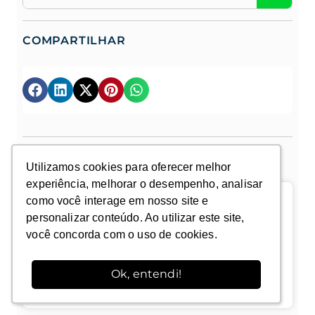
COMPARTILHAR
MAIS LIDOS DA SEMANA
Utilizamos cookies para oferecer melhor
Utilizamos cookies para oferecer melhor
experiência, melhorar o desempenho, analisar
experiência, melhorar o desempenho, analisar
como você interage em nosso site e
como você interage em nosso site e
Ferrugem do cafeeiro: fisiologia do
personalizar conteúdo. Ao utilizar este site,
personalizar conteúdo. Ao utilizar este site,
parasitismo, dinâmica epidemiológica e
você concorda com o uso de cookies.
você concorda com o uso de cookies.
estratégias de manejo
Ok, entendi!
Ok, entendi!
Leia mais »