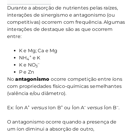
Durante a absorção de nutrientes pelas raízes,
interações de sinergismo e antagonismo (ou
competitivas) ocorrem com frequência. Algumas
interações de destaque são as que ocorrem
entre:
K e Mg; Ca e Mg
+
NH
e K
4
–
K e NO
3
P e Zn
No
antagonismo
ocorre competição entre íons
com propriedades físico-químicas semelhantes
(valência e/ou diâmetro).
+
+
–
–
Ex: Íon A
versus
Ion B
ou Íon A
versus
Íon B
.
O antagonismo ocorre quando a presença de
um íon diminui a absorção de outro,