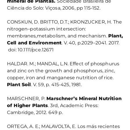
mineral de Plantas.
Sociedade Brasileira de
Ciência do Solo: Viçosa, 2006, pp 115-152.
CONSKUN, D. BRITTO, D.T.; KRONZUCKER, H. The
nitrogen–potassium intersection:
membranes,metabolism, and mechanism.
Plant,
Cell and Environment
. V. 40, p.2029–2041. 2017.
doi: 10.1111/pce.12671
HALDAR. M.; MANDAL, L.N. Effect of phosphurus
and zinc on the growth and phosphorus, zinc,
copper, iron and manganese nutrition of rice.
Plant Soil
. V. 59, p. 415-425, 1981.
MARSCHNER, P.
Marschner’s Mineral Nutrition
of Higher Plants
. 3rd, Academic Press:
Cambridge, 2012. 649 p.
ORTEGA, A. E.; MALAVOLTA, E. Los más recientes