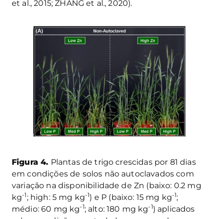
et al., 2015; ZHANG et al., 2020)
.
Figura 4.
Plantas de trigo crescidas por 81 dias
em condições de solos não autoclavados com
variação na disponibilidade de Zn (baixo: 0.2 mg
-1
-1
-1
kg
; high: 5 mg kg
) e P (baixo: 15 mg kg
;
-1
-1
médio: 60 mg kg
; alto: 180 mg kg
) aplicados