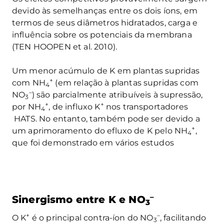
devido às semelhanças entre os dois íons, em
termos de seus diâmetros hidratados, carga e
influência sobre os potenciais da membrana
(TEN HOOPEN et al. 2010).
Um menor acúmulo de K em plantas supridas
+
com NH
(em relação à plantas supridas com
4
–
NO
) são parcialmente atribuíveis à supressão,
3
+
+
por NH
, de influxo K
nos transportadores
4
HATS. No entanto, também pode ser devido a
+
um aprimoramento do efluxo de K pelo NH
,
4
que foi demonstrado em vários estudos
–
Sinergismo entre K e NO
3
+
–
O K
é o principal contra-íon do NO
, facilitando
3