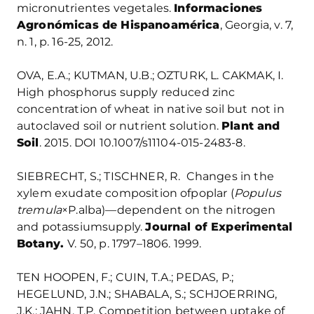
micronutrientes vegetales.
Informaciones
Agronómicas de Hispanoamérica
, Georgia, v. 7,
n. 1, p. 16-25, 2012.
OVA, E.A.; KUTMAN, U.B.; OZTURK, L. CAKMAK, I.
High phosphorus supply reduced zinc
concentration of wheat in native soil but not in
autoclaved soil or nutrient solution.
Plant and
Soil
. 2015. DOI 10.1007/s11104-015-2483-8.
SIEBRECHT, S.; TISCHNER, R. Changes in the
xylem exudate composition ofpoplar (
Populus
tremula
×P.alba)—dependent on the nitrogen
and potassiumsupply.
Journal of Experimental
Botany.
V. 50, p. 1797–1806.
1999.
TEN HOOPEN, F.; CUIN, T.A.; PEDAS, P.;
HEGELUND, J.N.; SHABALA, S.; SCHJOERRING,
J.K.; JAHN, T.P. Competition between uptake of