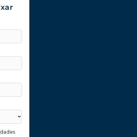
ixar
idades