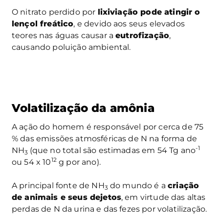
O nitrato perdido por
lixiviação pode atingir o
lençol freático
, e devido aos seus elevados
teores nas águas causar a
eutrofização
,
causando poluição ambiental.
Volatilização da amônia
A ação do homem é responsável por cerca de 75
% das emissões atmosféricas de N na forma de
-1
NH
(que no total são estimadas em 54 Tg ano
3
12
ou 54 x 10
g por ano).
A principal fonte de NH
do mundo é a
criação
3
de animais e seus dejetos
, em virtude das altas
perdas de N da urina e das fezes por volatilização.