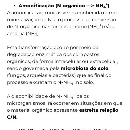
+
Amonificação (N orgânico —> NH
)
4
A amonificação, muitas vezes conhecida como
mineralização de N, é o processo de conversão
+
de N-orgânico nas formas amônio (NH
) e/ou
4
amônia (NH
).
3
Esta transformação ocorre por meio da
degradação enzimática dos compostos
orgânicos, de forma intracelular ou extracelular,
sendo governada pela
microbiota do solo
(fungos, arqueias e bactérias) que ao final do
+
processo excretam o N-NH
no solo.
4
+
A disponibilidade de N- NH
pelos
4
microrganismos irá ocorrer em situações em que
o material orgânico apresente
estreita relação
C/N.
+
–
–