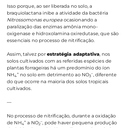
Isso porque, ao ser liberada no solo, a
braquiolactana inibe a atividade da bactéria
Nitrossomonas europea
ocasionando a
paralização das enzimas amônia mono-
oxigenase e hidroxolamina oxiredutase, que são
essenciais no processo de nitrificação.
Assim, talvez por
estratégia adaptativa
, nos
solos cultivados com as referidas espécies de
plantas forrageiras há um predomínio do íon
+
–
NH
no solo em detrimento ao NO
, diferente
4
3
do que ocorre na maioria dos solos tropicais
cultivados.
—
No processo de nitrificação, durante a oxidação
+
–
de NH
a NO
, pode haver pequena produção
4
2