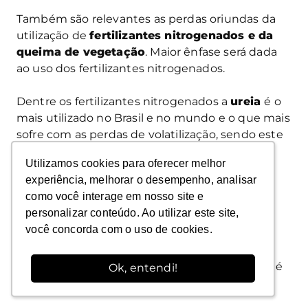
Também são relevantes as perdas oriundas da
utilização de
fertilizantes nitrogenados e da
queima de vegetação
. Maior ênfase será dada
ao uso dos fertilizantes nitrogenados.
Dentre os fertilizantes nitrogenados a
ureia
é o
mais utilizado no Brasil e no mundo e o que mais
sofre com as perdas de volatilização, sendo este
um dos principais fatores responsáveis pela
Utilizamos cookies para oferecer melhor
Utilizamos cookies para oferecer melhor
baixa eficiência da ureia aplicada sobre a
experiência, melhorar o desempenho, analisar
experiência, melhorar o desempenho, analisar
superfície do solo.
como você interage em nosso site e
como você interage em nosso site e
personalizar conteúdo. Ao utilizar este site,
personalizar conteúdo. Ao utilizar este site,
Quando aplicada no solo, a ureia passa por
você concorda com o uso de cookies.
você concorda com o uso de cookies.
hidrolise da fonte nitrogenada e sofre ação da
enzima urease, resultando na formação de
carbonato de amônio, composto instável, que é
Ok, entendi!
Ok, entendi!
desdobrado em NH
, CO
e H
O.
3
2
2