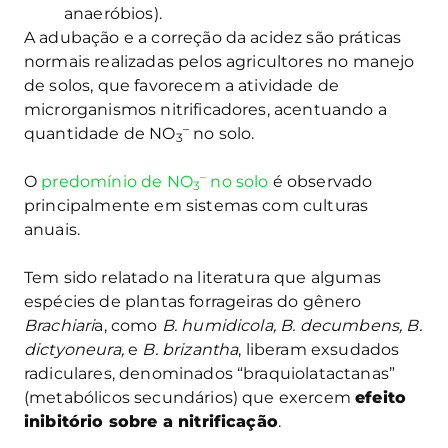
anaeróbios).
A adubação e a correção da acidez são práticas
normais realizadas pelos agricultores no manejo
de solos, que favorecem a atividade de
microrganismos nitrificadores, acentuando a
–
quantidade de NO
no solo.
3
–
O
predomínio de NO
no solo
é observado
3
principalmente em sistemas com culturas
anuais.
Tem sido relatado na literatura que algumas
espécies de plantas forrageiras do gênero
Brachiari
a, como
B. humidicola, B. decumbens,
B.
dictyoneura,
e
B. brizantha
, liberam exsudados
radiculares, denominados “braquiolatactanas”
(metabólicos secundários) que exercem
efeito
inibitório sobre a nitrificação
.