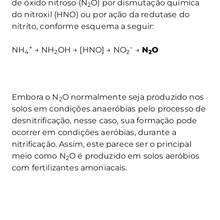
de óxido nitroso (N
O) por dismutação química
2
do nitroxil (HNO) ou por ação da redutase do
nitrito, conforme esquema a seguir:
+
–
NH
→ NH
OH → [HNO] → NO
→
N
O
4
2
2
2
Embora o N
O normalmente seja produzido nos
2
solos em condições anaeróbias pelo processo de
desnitrificação, nesse caso, sua formação pode
ocorrer em condições aeróbias, durante a
nitrificação. Assim, este parece ser o principal
meio como N
O é produzido em solos aeróbios
2
com fertilizantes amoniacais.