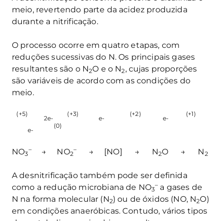
meio, revertendo parte da acidez produzida
durante a nitrificação.
O processo ocorre em quatro etapas, com
reduções sucessivas do N. Os principais gases
resultantes são o N
O e o N
, cujas proporções
2
2
são variáveis de acordo com as condições do
meio.
(+5)
(+3)
(+2)
(+1)
2e-
e-
e-
(0)
e-
–
–
NO
→ NO
→ [NO] → N
O → N
3
2
2
2
A desnitrificação também pode ser definida
–
como a redução microbiana de NO
a gases de
3
N na forma molecular (N
) ou de óxidos (NO, N
O)
2
2
em condições anaeróbicas. Contudo, vários tipos