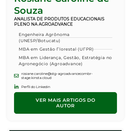
Souza
ANALISTA DE PRODUTOS EDUCACIONAIS
PLENO NA AGROADVANCE
Engenheira Agrônoma
(UNESP/Botucatu)
MBA em Gestão Florestal (UFPR)
MBA em Liderança, Gestão, Estratégia no
Agronegócio (Agroadvance)
rosiane.caroline@stg-agroadvancecombr-
stage.kinsta.cloud
Perfil do Linkedin
VER MAIS ARTIGOS DO
AUTOR