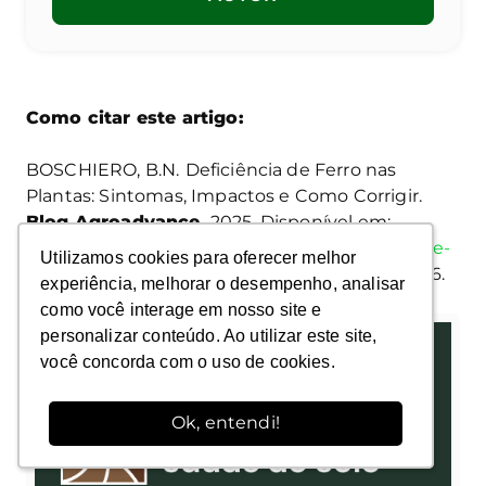
Como citar este artigo:
BOSCHIERO, B.N.
Deficiência de Ferro nas
Plantas: Sintomas, Impactos e Como Corrigir.
Blog Agroadvance.
2025. Disponível em:
https://agroadvance.com.br/blog-deficiencia-de-
Utilizamos cookies para oferecer melhor
Utilizamos cookies para oferecer melhor
ferro-nas-plantas/
. Data de acesso: 10 ago. 2026.
experiência, melhorar o desempenho, analisar
experiência, melhorar o desempenho, analisar
como você interage em nosso site e
como você interage em nosso site e
personalizar conteúdo. Ao utilizar este site,
personalizar conteúdo. Ao utilizar este site,
você concorda com o uso de cookies.
você concorda com o uso de cookies.
Ok, entendi!
Ok, entendi!