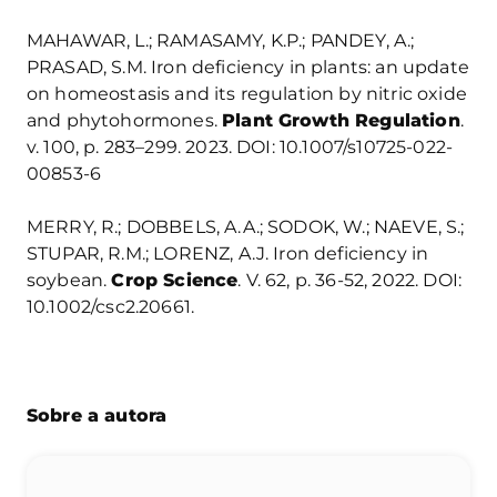
MAHAWAR, L.; RAMASAMY, K.P.; PANDEY, A.;
PRASAD, S.M. Iron deficiency in plants: an update
on homeostasis and its regulation by nitric oxide
and phytohormones.
Plant Growth Regulation
.
v. 100, p. 283–299. 2023. DOI: 10.1007/s10725-022-
00853-6
MERRY, R.; DOBBELS, A.A.; SODOK, W.; NAEVE, S.;
STUPAR, R.M.; LORENZ, A.J. Iron deficiency in
soybean.
Crop Science
. V. 62, p. 36-52, 2022. DOI:
10.1002/csc2.20661.
Sobre a autora