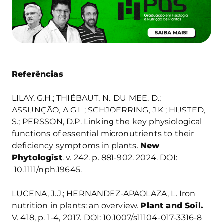
Referências
LILAY, G.H.; THIÉBAUT, N.; DU MEE, D.;
ASSUNÇÃO, A.G.L.; SCHJOERRING, J.K.; HUSTED,
S.; PERSSON, D.P. Linking the key physiological
functions of essential micronutrients to their
deficiency symptoms in plants.
New
Phytologist
. v. 242. p. 881-902. 2024. DOI:
10.1111/nph.19645.
LUCENA, J.J.; HERNANDEZ-APAOLAZA, L. Iron
nutrition in plants: an overview.
Plant and Soil.
V. 418, p. 1-4, 2017. DOI: 10.1007/s11104-017-3316-8