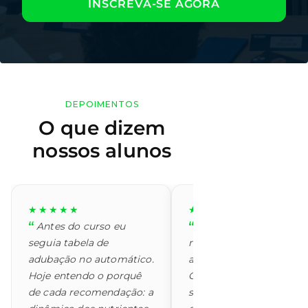
INSCREVA-SE AGORA
DEPOIMENTOS
O que dizem
nossos alunos
★★★★★
★★★★★
Antes do curso eu
O módulo de
seguia tabela de
microbiologia do solo
adubação no automático.
abriu minha cabeça.
Hoje entendo o porquê
Comecei a enxergar o
de cada recomendação: a
solo como um