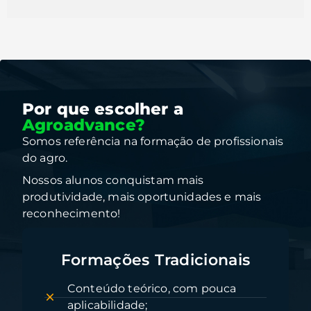
Escola
de Qu
Experi
nutri
nas cu
algod
Por que escolher a
Agroadvance?
Somos referência na formação de profissionais
do agro.
Nossos alunos conquistam mais
produtividade, mais oportunidades e mais
reconhecimento!
Aulas ao vivo – práticas e aplicáveis;