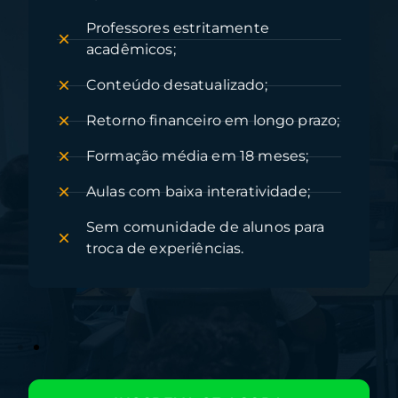
Professores atuantes nos maiores
grupos agrícolas e universidades
do Brasil;
Conteúdo atualizado;
Alto retorno financeiro já na
próxima safra;
Formação em 12 meses;
Dúvidas sanada ao vivo pelos
professores;
Comunidade exclusiva para troca
de experiências.