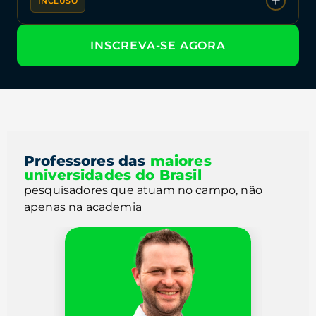
INCLUSO
Manejo Nutricional em Café e Citros
Case / Arena
Aulas bônus de Agricultura de Precisão da PSM e da
INSCREVA-SE AGORA
PCA
🎯
Exclusivo:
Conteúdo extra que complementa
o curso com as ferramentas mais modernas do
mercado.
Professores das
maiores
universidades do Brasil
pesquisadores que atuam no campo, não
apenas na academia