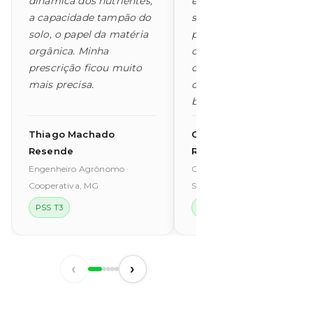
dinâmica dos nutrientes,
ecossistema vivo e não
a capacidade tampão do
só como suporte para a
solo, o papel da matéria
planta. Isso mudou
orgânica. Minha
completamente a form
prescrição ficou muito
como oriento meus
mais precisa.
clientes sobre o uso de
bioinsumos.
Thiago Machado
Camila Esteves
Resende
Rodrigues
Engenheiro Agrônomo ·
Consultora Agrícola · Revend
Cooperativa, MG
SP
PSS T3
PSS T3
‹
›