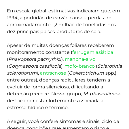
Em escala global, estimativas indicaram que, em
1994, a podridão de carvão causou perdas de
aproximadamente 1,2 milhão de toneladas nos
dez principais países produtores de soja.
Apesar de muitas doenças foliares receberem
monitoramento constante (
ferrugem asiática
(
Phakopsora pachyrhizi
),
mancha-alvo
(
Corynespora cassiicola
),
mofo-branco
(
Sclerotinia
sclerotiorum
),
antracnose
(
Colletotrichum
spp.)
entre outras), doenças radiculares tendem a
evoluir de forma silenciosa, dificultando a
detecção precoce. Nesse grupo,
M. phaseolina
se
destaca por estar fortemente associada a
estresse hídrico e térmico.
A seguir, você confere sintomas e sinais, ciclo da
doença, condições que aumentam o risco e