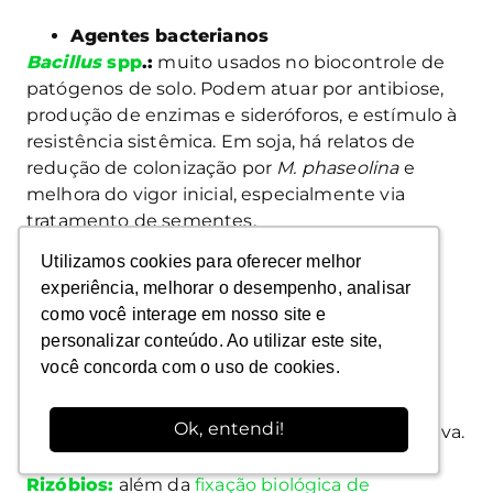
Agentes bacterianos
Bacillus
spp
.:
muito usados no biocontrole de
patógenos de solo. Podem atuar por antibiose,
produção de enzimas e sideróforos, e estímulo à
resistência sistêmica. Em soja, há relatos de
redução de colonização por
M. phaseolina
e
melhora do vigor inicial, especialmente via
tratamento de sementes.
Utilizamos cookies para oferecer melhor
Utilizamos cookies para oferecer melhor
Pseudomonas
spp.
:
destacam-se pela
experiência, melhorar o desempenho, analisar
experiência, melhorar o desempenho, analisar
produção de metabólitos antimicrobianos,
como você interage em nosso site e
como você interage em nosso site e
competição por nutrientes e indução de
personalizar conteúdo. Ao utilizar este site,
personalizar conteúdo. Ao utilizar este site,
resistência, além de favorecer crescimento
você concorda com o uso de cookies.
você concorda com o uso de cookies.
radicular. Resultados experimentais indicam
potencial na supressão do patógeno, com
Ok, entendi!
Ok, entendi!
variação conforme ambiente e microbiota nativa.
Rizóbios:
além da
fixação biológica de