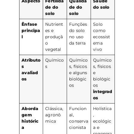
Aspecto
Fertilida
Qualida
Saúde
de do
de do
do solo
solo
solo
Ênfase
Nutrient
Funções
Solo
principa
es e
do solo
como
l
produçã
no uso
ecossist
o
da terra
ema
vegetal
vivo
Atributo
Químico
Químico
Químico
s
s
s, físicos
s, físicos
avaliad
e alguns
e
os
biológic
biológic
os
os
integrad
os
Aborda
Clássica,
Funcion
Holística
gem
agronô
al,
,
históric
mica
conserva
ecológic
a
cionista
a e
regenera