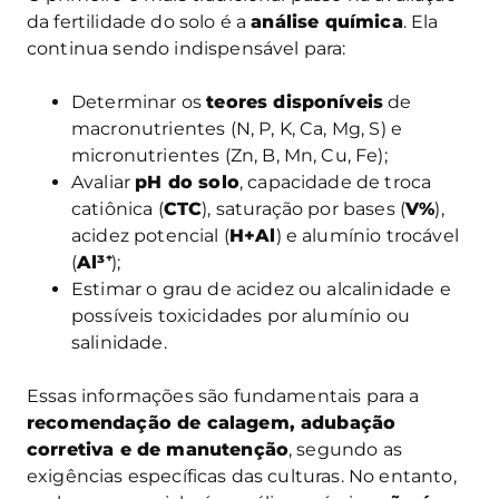
da fertilidade do solo é a
análise química
. Ela
continua sendo indispensável para:
Determinar os
teores disponíveis
de
macronutrientes (N, P, K, Ca, Mg, S) e
micronutrientes (Zn, B, Mn, Cu, Fe);
Avaliar
pH do solo
, capacidade de troca
catiônica (
CTC
), saturação por bases (
V%
),
acidez potencial (
H+Al
) e alumínio trocável
(
Al³
⁺
);
Estimar o grau de acidez ou alcalinidade e
possíveis toxicidades por alumínio ou
salinidade.
Essas informações são fundamentais para a
recomendação de calagem, adubação
corretiva e de manutenção
, segundo as
exigências específicas das culturas. No entanto,