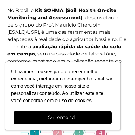
No Brasil, o
Kit SOHMA (Soil Health On-site
Monitoring and Assessment)
, desenvolvido
pelo grupo do Prof. Maurício Cherubin
(ESALQ/USP), é uma das ferramentas mais
adaptadas à realidade do agricultor brasileiro. Ele
permite a
avaliação rápida da saúde do solo
em campo
, sem necessidade de laboratório,
conforme mostrado em publicação recente do
grupo (Figura 3).
Utilizamos cookies para oferecer melhor
Utilizamos cookies para oferecer melhor
experiência, melhorar o desempenho, analisar
experiência, melhorar o desempenho, analisar
como você interage em nosso site e
como você interage em nosso site e
personalizar conteúdo. Ao utilizar este site,
personalizar conteúdo. Ao utilizar este site,
você concorda com o uso de cookies.
você concorda com o uso de cookies.
Ok, entendi!
Ok, entendi!