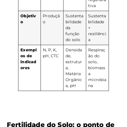
tiva
Objetiv
Produçã
Sustenta
Sustenta
o
o
bilidade
bilidade
da
+
função
resiliênci
do solo
a
Exempl
N, P, K,
Densida
Respiraç
os de
pH, CTC
de,
ão do
indicad
estrutur
solo,
ores
a,
biomass
Matéria
a
Orgânic
microbia
a, pH
na
Fertilidade do Solo: o ponto de