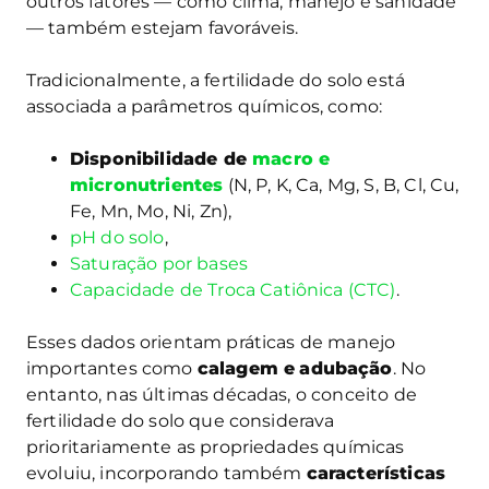
outros fatores — como clima, manejo e sanidade
— também estejam favoráveis.
Tradicionalmente, a fertilidade do solo está
associada a parâmetros químicos, como:
Disponibilidade de
macro e
micronutrientes
(N, P, K, Ca, Mg, S, B, Cl, Cu,
Fe, Mn, Mo, Ni, Zn),
pH do solo
,
Saturação por bases
Capacidade de Troca Catiônica (CTC)
.
Esses dados orientam práticas de manejo
importantes como
calagem e
adubação
. No
entanto, nas últimas décadas, o conceito de
fertilidade do solo que considerava
prioritariamente as propriedades químicas
evoluiu, incorporando também
características