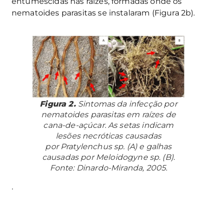
entumescidas nas raízes, formadas onde os
nematoides parasitas se instalaram (Figura 2b).
Figura 2.
Sintomas da infecção por
nematoides parasitas em raízes de
cana-de-açúcar. As setas indicam
lesões necróticas causadas
por
Pratylenchus
sp. (A) e galhas
causadas por
Meloidogyne
sp. (B).
Fonte: Dinardo-Miranda, 2005.
.