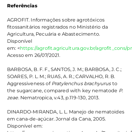
Referências
AGROFIT. Informações sobre agrotóxicos
fitossanitários registrados no Ministério da
Agricultura, Pecuária e Abastecimento.
Disponível
em: <
https://agrofit.agricultura.gov.br/agrofit_cons/p
Acesso em 26/07/2021.
BARBOSA, B. F. F., SANTOS, J. M.; BARBOSA, J. C.;
SOARES, P. L. M.; RUAS, A. R.; CARVALHO, R. B.
Aggressiveness of
Pratylenchus brachyurus
to
the sugarcane, compared with key nematode
P.
zeae
. Nematropica, v.43, p.119-130, 2013.
DINARDO-MIRANDA, L. L. Manejo de nematoides
em cana-de-açúcar. Jornal da Cana, 2005.
Disponível em: