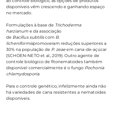
ao controle biológico, as opções de produtos
disponíveis vêm crescendo e ganhando espaço
no mercado.
Formulações à base de
Trichoderma
harzianum
e da associação
de
Bacillus
subtilis
com
B.
licheniformis
promoveram reduções superiores a
30% na população de
P. zeae
em cana-de-açúcar
(SCHOEN-NETO et al., 2019). Outro agente de
controle biológico de fitonematoides também
disponível comercialmente é o fungo
Pochonia
chlamydosporia
.
Para o controle genético, infelizmente ainda não
há variedades de cana resistentes a nematoides
disponíveis.