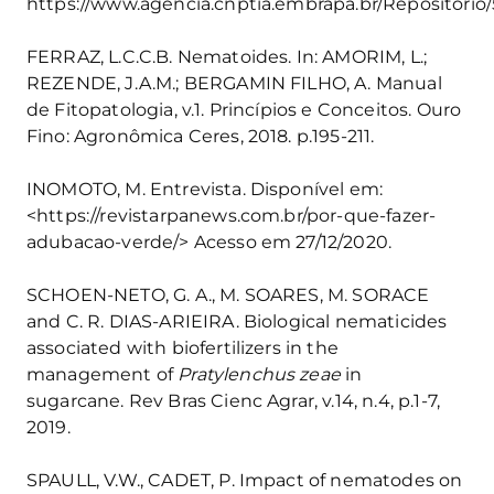
https://www.agencia.cnptia.embrapa.br/Repositori
FERRAZ, L.C.C.B. Nematoides. In: AMORIM, L.;
REZENDE, J.A.M.; BERGAMIN FILHO, A. Manual
de Fitopatologia, v.1. Princípios e Conceitos. Ouro
Fino: Agronômica Ceres, 2018. p.195-211.
INOMOTO, M. Entrevista. Disponível em:
<https://revistarpanews.com.br/por-que-fazer-
adubacao-verde/> Acesso em 27/12/2020.
SCHOEN-NETO, G. A., M. SOARES, M. SORACE
and C. R. DIAS-ARIEIRA. Biological nematicides
associated with biofertilizers in the
management of
Pratylenchus zeae
in
sugarcane. Rev Bras Cienc Agrar, v.14, n.4, p.1-7,
2019.
SPAULL, V.W., CADET, P. Impact of nematodes on