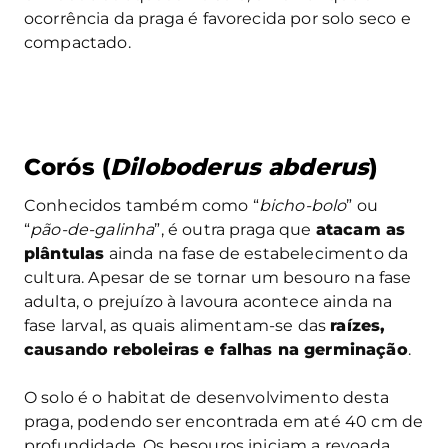
ocorrência da praga é favorecida por solo seco e
compactado.
Corós (
Diloboderus abderus
)
Conhecidos também como “
bicho-bolo
” ou
“
pão-de-galinha
”, é outra praga que
atacam as
plântulas
ainda na fase de estabelecimento da
cultura. Apesar de se tornar um besouro na fase
adulta, o prejuízo à lavoura acontece ainda na
fase larval, as quais alimentam-se das
raízes,
causando reboleiras e falhas na germinação
.
O solo é o habitat de desenvolvimento desta
praga, podendo ser encontrada em até 40 cm de
profundidade. Os besouros iniciam a revoada