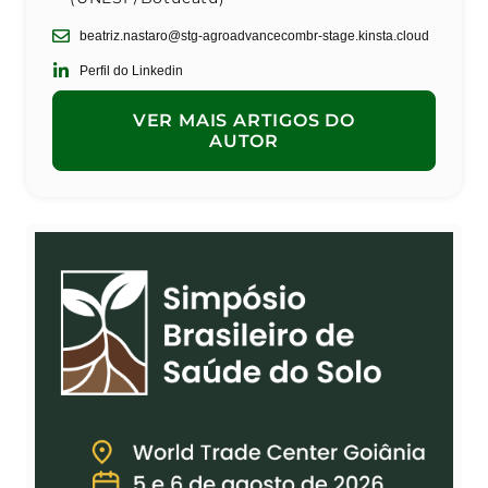
beatriz.nastaro@stg-agroadvancecombr-stage.kinsta.cloud
Perfil do Linkedin
VER MAIS ARTIGOS DO
AUTOR