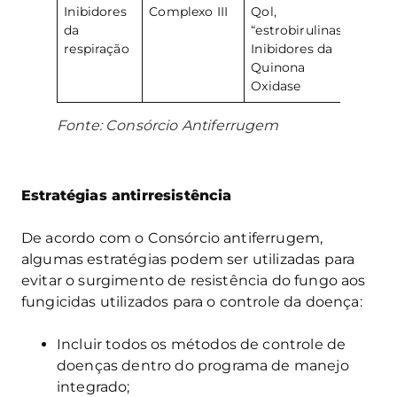
Inibidores
Complexo III
Qol,
azoxi
da
“estrobirulinas!
picox
respiração
Inibidores da
pirac
Quinona
trifl
Oxidase
Fonte: Consórcio Antiferrugem
Estratégias antirresistência
De acordo com o Consórcio antiferrugem,
algumas estratégias podem ser utilizadas para
evitar o surgimento de resistência do fungo aos
fungicidas utilizados para o controle da doença:
Incluir todos os métodos de controle de
doenças dentro do programa de manejo
integrado;