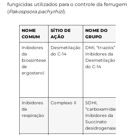
fungicidas utilizados para o controle da ferrugem
(
Pakospsora pachyrhizi
).
NOME
SÍTIO DE
NOME DO
NOM
COMUM
AÇÃO
GRUPO
Inibidores
Desmetilação
DMI, “triazóis”
cipro
da
do C-14
Inibidores da
epoxi
biossíntese
Desmetilação
flutri
de
do C-14
metc
ergosterol
propi
proti
tebuc
tetra
Inibidores
Complexo II
SDHI,
Benzo
da
“carboxamidas”
fluxa
respiração
Inibidores da
Succinato
desidrogenase