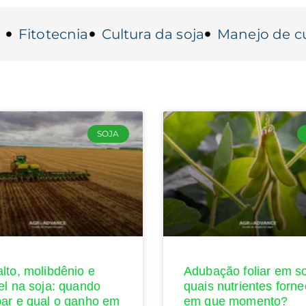
Fitotecnia
Cultura da soja
Manejo de cu
SOJA
lto, molibdênio e
Adubação foliar em so
el na soja: quando
quais nutrientes forne
ar e qual o ganho em
em que momento?