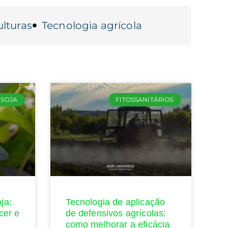
lturas
Tecnologia agrícola
SOJA
FITOSSANITÁRIOS
ja:
Tecnologia de aplicação
cer e
de defensivos agrícolas:
como melhorar a eficácia