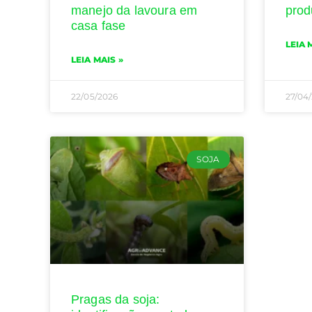
manejo da lavoura em
prod
casa fase
LEIA 
LEIA MAIS »
22/05/2026
27/04
SOJA
Pragas da soja: