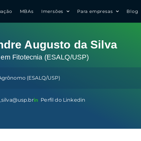
uação
MBAs
Imersões
Para empresas
Blog
ndre Augusto da Silva
 em Fitotecnia (ESALQ/USP)
Agrônomo (ESALQ/USP)
_silva@usp.br
Perfil do Linkedin