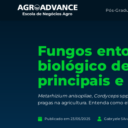
Pós-Grad
Fungos ent
biológico de
principais e
Metarhizium anisopliae
,
Cordyceps
spp
pragas na agricultura. Entenda como e
Publicado em
23/05/2025
Gabryele Sil