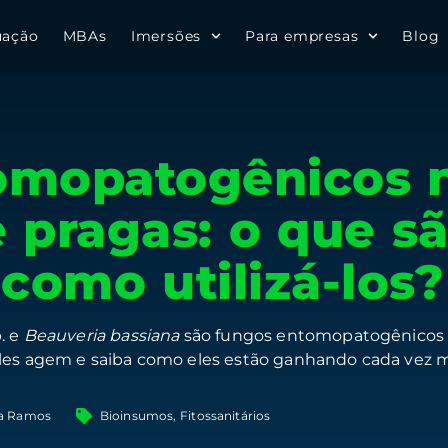
uação
MBAs
Imersões
Para empresas
Blog
omopatogênicos n
 pragas: o que sã
 como utilizá-los?
. e
Beauveria bassiana
são fungos entomopatogênicos ut
les agem e saiba como eles estão ganhando cada vez ma
va Ramos
Bioinsumos
,
Fitossanitários