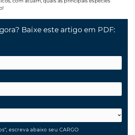
os, com atuam, quais as principais espécies
o!
gora? Baixe este artigo em PDF:
os", escreva abaixo seu CARGO