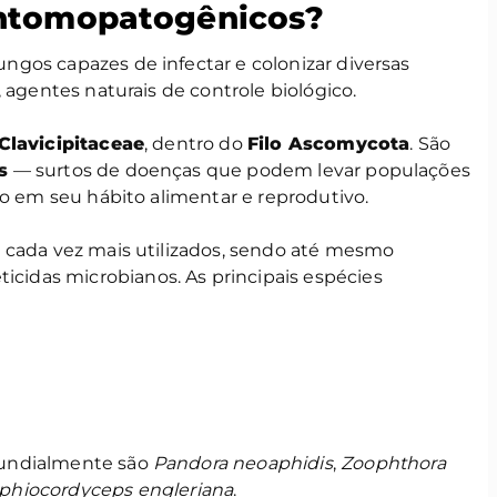
entomopatogênicos?
gos capazes de infectar e colonizar diversas
 agentes naturais de controle biológico.
Clavicipitaceae
, dentro do
Filo Ascomycota
. São
s
— surtos de doenças que podem levar populações
do em seu hábito alimentar e reprodutivo.
 cada vez mais utilizados, sendo até mesmo
ticidas microbianos. As principais espécies
mundialmente são
Pandora neoaphidis
,
Zoophthora
phiocordyceps engleriana
.