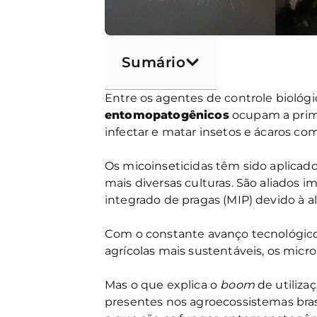
Sumário
Entre os agentes de controle biológ
entomopatogênicos
ocupam a prime
infectar e matar insetos e ácaros co
Os micoinseticidas têm sido aplicado
mais diversas culturas. São aliados
integrado de pragas (MIP) devido à a
Com o constante avanço tecnológico 
agrícolas mais sustentáveis, os mic
Mas o que explica o
boom
de utiliza
presentes nos agroecossistemas bras