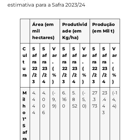
estimativa para a Safra 2023/24
Área (em
Produtivid
Produção
mil
ade (em
(em Mil t)
hectares)
Kg/ha)
C
S
S
V
S
S
V
S
S
V
ul
af
af
ar
af
af
ar
af
af
ar
t
ra
ra
.
ra
ra
.
ra
ra
.
u
22
23
(
22
23
(
22
23
(
ra
/2
/2
%
/2
/2
%
/2
/2
%
3
4
)
3
4
)
3
4
)
M
4.
4.
(-
6.
5.
(-
27
23
(-1
il
4
0
9,
16
8
5,
.3
.4
4,
h
4
0
9)
0
52
0)
73
4
4)
o
4
6
3
1ª
S
af
ra