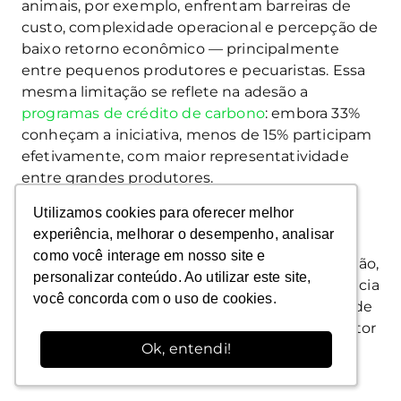
animais, por exemplo, enfrentam barreiras de
custo, complexidade operacional e percepção de
baixo retorno econômico — principalmente
entre pequenos produtores e pecuaristas. Essa
mesma limitação se reflete na adesão a
programas de crédito de carbono
: embora 33%
conheçam a iniciativa, menos de 15% participam
efetivamente, com maior representatividade
entre grandes produtores.
Utilizamos cookies para oferecer melhor
Utilizamos cookies para oferecer melhor
Esses dados revelam que o setor reconhece a
experiência, melhorar o desempenho, analisar
experiência, melhorar o desempenho, analisar
importância da sustentabilidade, mas sua
como você interage em nosso site e
como você interage em nosso site e
aplicação ainda é desigual. Para ampliar a adoção,
personalizar conteúdo. Ao utilizar este site,
personalizar conteúdo. Ao utilizar este site,
será fundamental expandir o acesso à assistência
você concorda com o uso de cookies.
você concorda com o uso de cookies.
técnica, ao crédito direcionado e a incentivos de
mercado, criando condições para que o produtor
Ok, entendi!
Ok, entendi!
veja retorno concreto em suas escolhas.