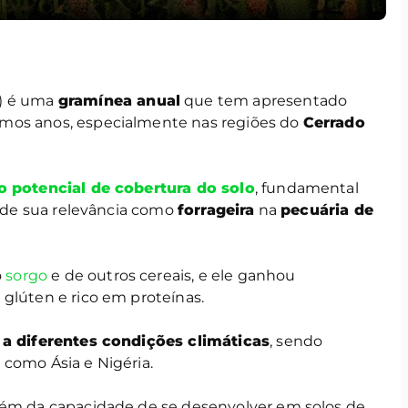
)) é uma
gramínea anual
que tem apresentado
imos anos, especialmente nas regiões do
Cerrado
o potencial de cobertura do solo
, fundamental
ém de sua relevância como
forrageira
na
pecuária de
o
sorgo
e de outros cereais, e ele ganhou
glúten e rico em proteínas.
a diferentes condições climáticas
, sendo
 como Ásia e Nigéria.
além da capacidade de se desenvolver em solos de