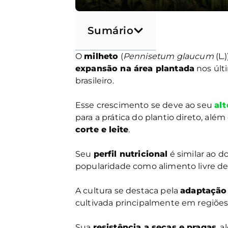
Sumário
O
milheto
(
Pennisetum glaucum
(L.
expansão na área plantada
nos últ
brasileiro.
Esse crescimento se deve ao seu
alt
para a prática do plantio direto, al
corte e leite
.
Seu
perfil nutricional
é similar ao d
popularidade como alimento livre de 
A cultura se destaca pela
adaptação 
cultivada principalmente em regiões
Sua
resistência a secas e pragas
, 