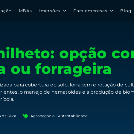
uação
MBAs
Imersões
Para empresas
Blog
milheto: opção c
a ou forrageira
izada para cobertura do solo, forragem e rotação de cul
utrientes, o manejo de nematoides e a produção de biom
rícola.
a da Silva
Agronegócio
,
Sustentabilidade