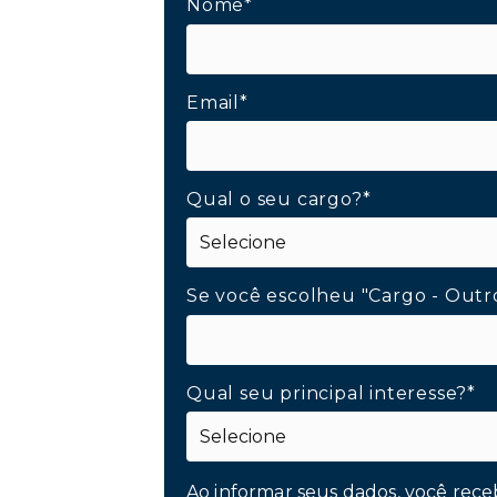
Nome*
Email*
Qual o seu cargo?*
Se você escolheu "Cargo - Outr
Qual seu principal interesse?*
Ao informar seus dados, você rece