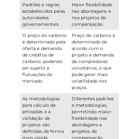
Padrões e regras
Maior flexibilidade
estabelecidos pelas
nas abordagens e
autoridades
nos projetos de
governamentais.
compensação.
O preço do carbono
Preço do carbono é
é determinado pela
determinado de
oferta e demanda
acordo com o
de créditos de
projeto e demanda
carbono, podendo
de compradores
ser sujeito a
voluntários, o que
flutuações do
pode gerar mais
mercado.
volatilidade nos
preços.
As metodologias
Diferentes padrões
para cálculo de
e metodologias,
emissões e a
permitindo maior
validação de
flexibilidade nas
projetos são
abordagens e
definidas de forma
projetos de
mais rígida.
compensação.