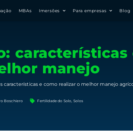
uação
MBAs
Imersões
Para empresas
Blog
o: característica
melhor manejo
s características e como realizar o melhor manejo agríc
ro Boschiero
Fertilidade do Solo
,
Solos