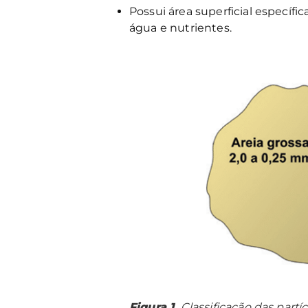
Possui área superficial específ
água e nutrientes.
Figura 1.
Classificação das part