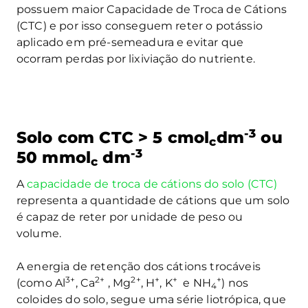
possuem maior Capacidade de Troca de Cátions
(CTC) e por isso conseguem reter o potássio
aplicado em pré-semeadura e evitar que
ocorram perdas por lixiviação do nutriente.
-3
Solo com CTC > 5 cmol
dm
ou
c
-3
50 mmol
dm
c
A
capacidade de troca de cátions do solo (CTC)
representa a quantidade de cátions que um solo
é capaz de reter por unidade de peso ou
volume.
A energia de retenção dos cátions trocáveis
3+
2+
2+
+
+
+
(como Al
, Ca
, Mg
, H
, K
e NH
) nos
4
coloides do solo, segue uma série liotrópica, que