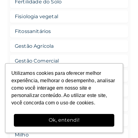
Fertilidade do Solo
Fisiologia vegetal
Fitossanitários
Gestão Agrícola
Gestão Comercial
Utilizamos cookies para oferecer melhor
Utilizamos cookies para oferecer melhor
Imersões
experiência, melhorar o desempenho, analisar
experiência, melhorar o desempenho, analisar
como você interage em nosso site e
como você interage em nosso site e
Inteligência Artificial
personalizar conteúdo. Ao utilizar este site,
personalizar conteúdo. Ao utilizar este site,
você concorda com o uso de cookies.
você concorda com o uso de cookies.
Máquinas Agrícolas
Marketing e Vendas
Ok, entendi!
Ok, entendi!
Milho