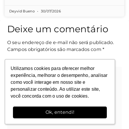
Deyvid Bueno
30/07/2026
Deixe um comentário
O seu endereço de e-mail não será publicado.
Campos obrigatórios são marcados com
*
Comentário
*
Utilizamos cookies para oferecer melhor
Utilizamos cookies para oferecer melhor
experiência, melhorar o desempenho, analisar
experiência, melhorar o desempenho, analisar
como você interage em nosso site e
como você interage em nosso site e
personalizar conteúdo. Ao utilizar este site,
personalizar conteúdo. Ao utilizar este site,
você concorda com o uso de cookies.
você concorda com o uso de cookies.
Ok, entendi!
Ok, entendi!