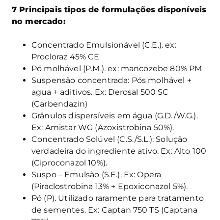
7 Principais tipos de formulações disponíveis
no mercado:
Concentrado Emulsionável (C.E.). ex:
Procloraz 45% CE
Pó molhável (P.M.). ex: mancozebe 80% PM
Suspensão concentrada: Pós molhável +
agua + aditivos. Ex: Derosal 500 SC
(Carbendazin)
Grânulos dispersíveis em água (G.D./W.G.).
Ex: Amistar WG (Azoxistrobina 50%).
Concentrado Solúvel (C.S./S.L.): Solução
verdadeira do ingrediente ativo. Ex: Alto 100
(Ciproconazol 10%).
Suspo – Emulsão (S.E.). Ex: Opera
(Piraclostrobina 13% + Epoxiconazol 5%).
Pó (P). Utilizado raramente para tratamento
de sementes. Ex: Captan 750 TS (Captana