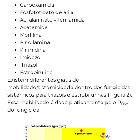
Carboxamida
Fosfototioato de arila
Acilalaninato = fenilamida
Acetamida
Morfilina
Piridilamina
Pirimidina
Imidazol
Triazol
Estrobirulina
Existem diferentes graus de
mobilidade/
sistemicidade
dentro dos fungicidas
sistêmicos para
triazóis
e
estrobilurinas
(Figura 2).
Essa mobilidade é dada praticamente pelo
P
OW
do fungicida.