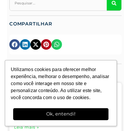
COMPARTILHAR
Utilizamos cookies para oferecer melhor
Utilizamos cookies para oferecer melhor
MAIS LIDOS DA SEMANA
experiência, melhorar o desempenho, analisar
experiência, melhorar o desempenho, analisar
como você interage em nosso site e
como você interage em nosso site e
personalizar conteúdo. Ao utilizar este site,
personalizar conteúdo. Ao utilizar este site,
Ferrugem do cafeeiro: fisiologia do
você concorda com o uso de cookies.
você concorda com o uso de cookies.
parasitismo, dinâmica epidemiológica e
estratégias de manejo
Ok, entendi!
Ok, entendi!
Leia mais »