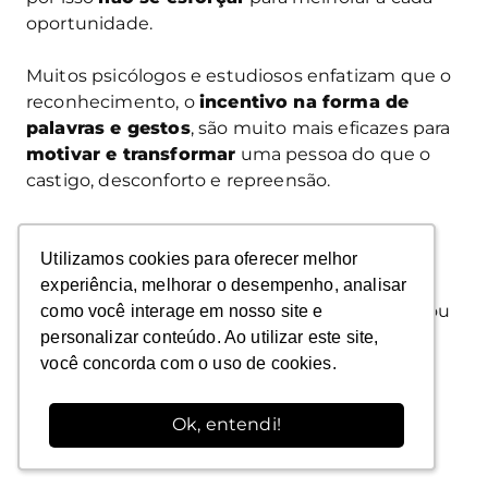
oportunidade.
Muitos psicólogos e estudiosos enfatizam que o
reconhecimento, o
incentivo na forma de
palavras e gestos
, são muito mais eficazes para
motivar e transformar
uma pessoa do que o
castigo, desconforto e repreensão.
Os
gestos de reconhecimento
podem ser
diversos: premiações simbólicas (medalhas,
Utilizamos cookies para oferecer melhor
Utilizamos cookies para oferecer melhor
certificados, rankings etc.), discurso de
experiência, melhorar o desempenho, analisar
experiência, melhorar o desempenho, analisar
enaltecimento e até bonificações (presentes ou
como você interage em nosso site e
como você interage em nosso site e
bônus em dinheiro), que quando combinados
personalizar conteúdo. Ao utilizar este site,
personalizar conteúdo. Ao utilizar este site,
entre si são
ainda melhores
.
você concorda com o uso de cookies.
você concorda com o uso de cookies.
Ok, entendi!
Ok, entendi!
6.
Segurança