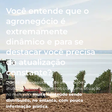
Você entende que o
agronegócio é
extremamente
dinâmico e para se
destacar você precisa
de atualização
constante?
Diante da necessidade de informações
atualizadas, nos deparamos com uma situação
no mercado:
muito conteúdo sendo
distribuído, no entanto, com pouca
informação prática.