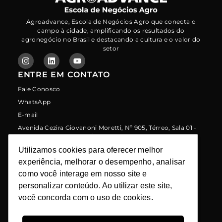
Agroadvance, Escola de Negócios Agro que conecta o
campo à cidade, amplificando os resultados do
agronegócio no Brasil e destacando a cultura e o valor do
setor
ENTRE EM CONTATO
Fale Conosco
WhatsApp
E-mail
Avenida Cezira Giovanoni Moretti, Nº 905, Térreo, Sala 01 -
Santa Rosa - Piracicaba/sp - CEP: 13414-157
LINKS
Utilizamos cookies para oferecer melhor
Utilizamos cookies para oferecer melhor
Programa de Indicação
experiência, melhorar o desempenho, analisar
experiência, melhorar o desempenho, analisar
como você interage em nosso site e
como você interage em nosso site e
Política de Proteção de Dados
personalizar conteúdo. Ao utilizar este site,
personalizar conteúdo. Ao utilizar este site,
Política de Privacidade
você concorda com o uso de cookies.
você concorda com o uso de cookies.
Política de Uso de Cookies