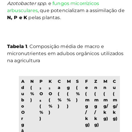
Azotobacter spp.
e
fungos micorrízicos
arbusculares
, que potencializam a assimilação de
N, P e K
pelas plantas.
Tabela 1
. Composição média de macro e
micronutrientes em adubos orgânicos utilizados
na agricultura
A
N
P
K
C
M
S
F
Z
M
C
d
(
₂
₂
a
g
(
e
n
n
u
u
%
O
O
(
(
%
(
(
(
(
b
)
₅
(
%
%
)
m
m
m
m
o
(
%
)
)
g
g
g/
g/
O
%
)
/
/
k
k
r
)
k
k
g)
g)
g
g)
g)
â