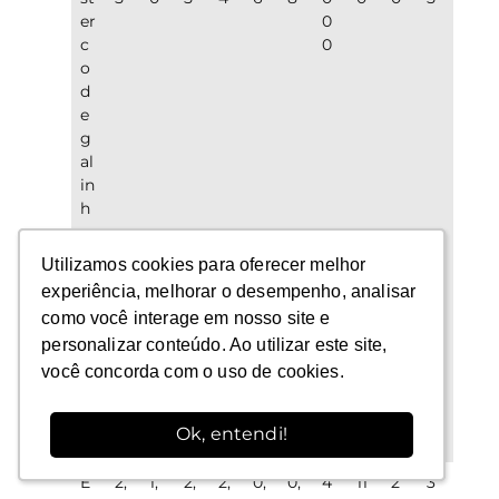
er
0
c
0
o
d
e
g
al
in
h
a
(c
Utilizamos cookies para oferecer melhor
Utilizamos cookies para oferecer melhor
a
experiência, melhorar o desempenho, analisar
experiência, melhorar o desempenho, analisar
m
como você interage em nosso site e
como você interage em nosso site e
a
personalizar conteúdo. Ao utilizar este site,
personalizar conteúdo. Ao utilizar este site,
a
você concorda com o uso de cookies.
você concorda com o uso de cookies.
vi
ár
ia
Ok, entendi!
Ok, entendi!
)
E
2,
1,
2,
2,
0,
0,
4
11
2
3