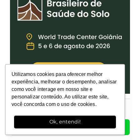
Utilizamos cookies para oferecer melhor
Utilizamos cookies para oferecer melhor
experiência, melhorar o desempenho, analisar
experiência, melhorar o desempenho, analisar
como você interage em nosso site e
como você interage em nosso site e
personalizar conteúdo. Ao utilizar este site,
personalizar conteúdo. Ao utilizar este site,
você concorda com o uso de cookies.
você concorda com o uso de cookies.
PESQUISAR
Ok, entendi!
Ok, entendi!