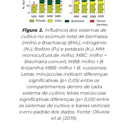
Figura 2.
Influência dos sistemas de
cultivo no acúmulo total de biomassa
(milho e Brachiaria) (BM
), nitrogênio
T
(N
), fósforo (P
) e potássio (K
). MM:
T
T
T
monocultura de milho; MBC: milho +
Brachiaria
convert
; MBB: milho +
B.
brizantha
; MBR: milho +
B. ruziziensis
.
Letras minúsculas indicam diferenças
significativas (p> 0,05) entre os
compartimentos dentro de cada
sistema de cultivo; letras maiúsculas
significativas diferenças (p> 0,05) entre
os sistemas de cultivo; e barras verticais
o erro padrão dos dados. Fonte: Oliveira
et al. (2019).