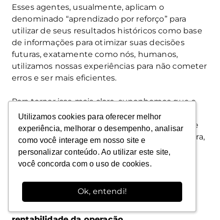
Esses agentes, usualmente, aplicam o
denominado “aprendizado por reforço” para
utilizar de seus resultados históricos como base
de informações para otimizar suas decisões
futuras, exatamente como nós, humanos,
utilizamos nossas experiências para não cometer
erros e ser mais eficientes.
Para tornar isso mais claro, suponhamos que o
mesmo agente de logística, citado
Utilizamos cookies para oferecer melhor
Utilizamos cookies para oferecer melhor
anteriormente, fora adaptado para um “agente
experiência, melhorar o desempenho, analisar
experiência, melhorar o desempenho, analisar
baseado em utilidade”. Seu objetivo anterior era,
como você interage em nosso site e
como você interage em nosso site e
apenas, manter as colhedoras funcionando.
personalizar conteúdo. Ao utilizar este site,
personalizar conteúdo. Ao utilizar este site,
você concorda com o uso de cookies.
você concorda com o uso de cookies.
Agora, o
objetivo é mantê-las funcionando,
esvaziando seus tanques armazenadores
Ok, entendi!
Ok, entendi!
com o menor custo de diesel e o menor
tempo de espera, maximizando a
rentabilidade da operação
.