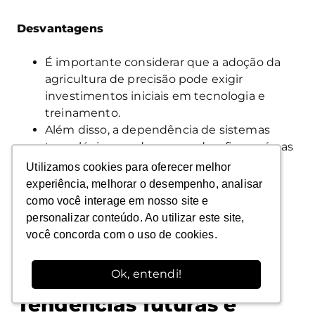
Desvantagens
É importante considerar que a adoção da
agricultura de precisão pode exigir
investimentos iniciais em tecnologia e
treinamento.
Além disso, a dependência de sistemas
tecnológicos pode ser um desafio em áreas
com infraestrutura limitada.
Utilizamos cookies para oferecer melhor
Utilizamos cookies para oferecer melhor
No entanto, os benefícios geralmente
experiência, melhorar o desempenho, analisar
experiência, melhorar o desempenho, analisar
superam essas desvantagens, tornando a
como você interage em nosso site e
como você interage em nosso site e
agricultura de precisão uma escolha
personalizar conteúdo. Ao utilizar este site,
personalizar conteúdo. Ao utilizar este site,
estratégica para o setor.
você concorda com o uso de cookies.
você concorda com o uso de cookies.
Ok, entendi!
Ok, entendi!
Tendências futuras e