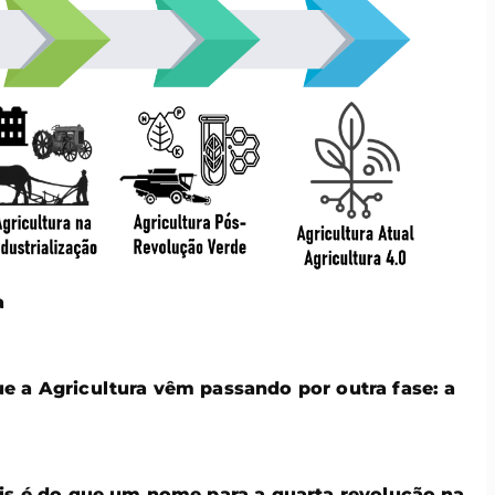
a
e a Agricultura vêm passando por outra fase: a
ais é do que um nome para a quarta revolução na