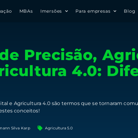
uação
MBAs
Imersões
Para empresas
Blog
de Precisão, Agri
ricultura 4.0: Dif
igital e Agricultura 4.0 são termos que se tornaram co
estes conceitos!
mann Silva Karp
Agricultura 5.0