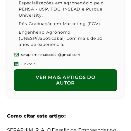
Especializações em agronegócio pelo
PENSA - USP, FDC, INSEAD e Purdue
University.
Pós-Graduação em Marketing (FGV)
Engenheiro Agrônomo
(UNESP/Jaboticabal) com mais de 30
anos de experiência.
seraphim.renatocesar@gmail.com
LinkedIn
VER MAIS ARTIGOS DO
AUTOR
Como citar este artigo:
SERAPHIM, R. A. O Desafio de Empreender no