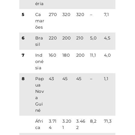
éria
5
Ca
270
320
320
–
7,1
mar
ões
6
Bra
220
200
210
5,0
4,5
sil
7
Ind
160
180
200
11,1
4,0
oné
sia
8
Pap
43
45
45
–
1,1
ua
Nov
a
Gui
né
Áfri
3.71
3.20
3.46
8,2
71,3
ca
4
1
2