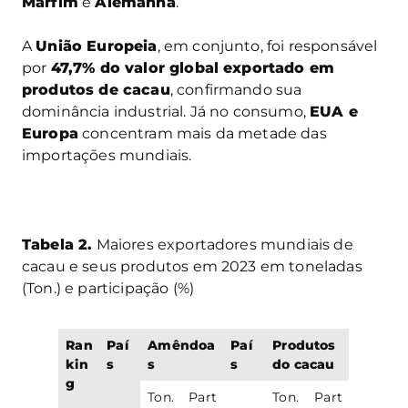
Marfim
e
Alemanha
.
A
União Europeia
, em conjunto, foi responsável
por
47,7% do valor global exportado em
produtos de cacau
, confirmando sua
dominância industrial. Já no consumo,
EUA e
Europa
concentram mais da metade das
importações mundiais.
Tabela 2.
Maiores exportadores mundiais de
cacau e seus produtos em 2023 em toneladas
(Ton.) e participação (%)
Ran
Paí
Amêndoa
Paí
Produtos
kin
s
s
s
do cacau
g
Ton.
Part
Ton.
Part