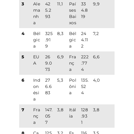
3
Ale
42
11,1
Paí
33
9,9
ma
5.2
ses
4.8
nh
93
Bai
19
a
xos
4
Bél
325
8,3
Bél
24
7,2
gic
.91
gic
4.11
a
9
a
2
5
EU
26
6,9
Fra
222
6,6
A
9.0
nç
.77
73
a
4
6
Ind
27
5,3
Pol
135.
4,0
on
6.6
ôni
52
ési
83
a
4
a
7
Fra
147.
3,8
Itál
128
3,8
nç
05
ia
.93
a
7
1
8
Ca
125.
3,2
Es
116.
3,5