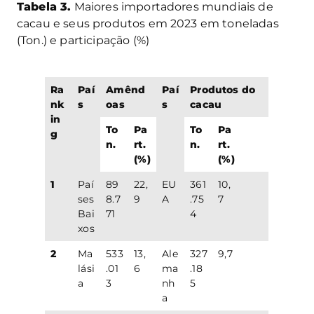
Tabela 3.
Maiores importadores mundiais de
cacau e seus produtos em 2023 em toneladas
(Ton.) e participação (%)
Ra
Paí
Amênd
Paí
Produtos do
nk
s
oas
s
cacau
in
To
Pa
To
Pa
g
n.
rt.
n.
rt.
(%)
(%)
1
Paí
89
22,
EU
361
10,
ses
8.7
9
A
.75
7
Bai
71
4
xos
2
Ma
533
13,
Ale
327
9,7
lási
.01
6
ma
.18
a
3
nh
5
a