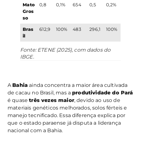
Mato
0,8
0,1%
654
0,5
0,2%
Gros
so
Bras
612,9
100%
483
296,1
100%
il
Fonte: ETENE (2025), com dados do
IBGE.
A
Bahia
ainda concentra a maior área cultivada
de cacau no Brasil, mas a
produtividade do Pará
é quase
três vezes maior
, devido ao uso de
materiais genéticos melhorados, solos férteis e
manejo tecnificado. Essa diferença explica por
que o estado paraense já disputa a liderança
nacional com a Bahia.