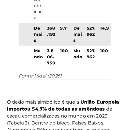
min
ican
a
De
368
9,7
De
527.
14,9
mai
.192
mai
962
s
s
Mu
3.8
100
Mu
527.
100
ndo
06.
ndo
962
759
Fonte: Vidal (2025).
O dado mais simbólico é que a
União Europeia
importou 54,7% de todas as amêndoas
de
cacau comercializadas no mundo em 2023
(Tabela 3). Dentro do bloco, Países Baixos,
Alemanha e Bélgica concentram as maiores