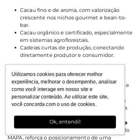
Cacau fino e de aroma, com valorização
crescente nos nichos gourmet e bean-to-
bar.
Cacau orgânico e certificado, especialmente
em sistemas agroflorestais.
Cadeias curtas de produção, conectando
diretamente produtor e consumidor.
O
Brasil
tem vantagem competitiva nesse
Utilizamos cookies para oferecer melhor
Utilizamos cookies para oferecer melhor
cenário. O país é um dos poucos que reúnem
experiência, melhorar o desempenho, analisar
experiência, melhorar o desempenho, analisar
todos os elos da cadeia
(produção, moagem e
como você interage em nosso site e
como você interage em nosso site e
indústria chocolateira) e possui regiões com
personalizar conteúdo. Ao utilizar este site,
personalizar conteúdo. Ao utilizar este site,
indicação geográfica reconhecida, como sul da
você concorda com o uso de cookies.
você concorda com o uso de cookies.
Bahia, Tomé-Açu (PA), Linhares (ES) e Rondônia.
Ok, entendi!
Ok, entendi!
Além disso, a marca-conceito
“Cacau Carbono
Neutro Brasil”
, desenvolvida pela Ceplac e pelo
MAPA, reforça o posicionamento de uma