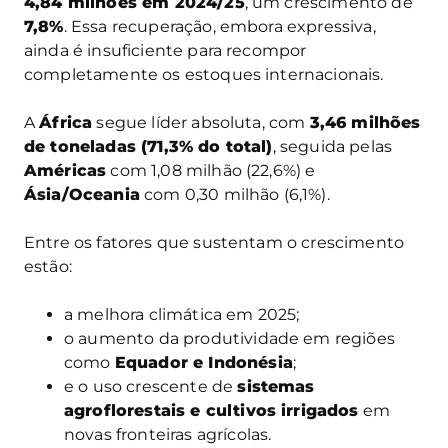
4,84 milhões em 2024/25
, um crescimento de
7,8%
. Essa recuperação, embora expressiva,
ainda é insuficiente para recompor
completamente os estoques internacionais.
A
África
segue líder absoluta, com
3,46 milhões
de toneladas (71,3% do total)
, seguida pelas
Américas
com 1,08 milhão (22,6%) e
Ásia/Oceania
com 0,30 milhão (6,1%).
Entre os fatores que sustentam o crescimento
estão:
a melhora climática em 2025;
o aumento da produtividade em regiões
como
Equador e Indonésia
;
e o uso crescente de
sistemas
agroflorestais e cultivos irrigados
em
novas fronteiras agrícolas.