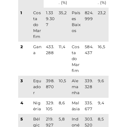
. (%)
. (%)
1
Cos
1.33
35,2
País
824.
23,2
ta
9.30
es
999
do
7
Baix
Mar
os
fim
2
Gan
433.
11,4
Cos
584.
16,5
a
288
ta
437
do
Mar
fim
3
Equ
398.
10,5
Ale
339.
9,6
ado
870
ma
328
r
nha
4
Nig
329.
8,6
Mal
335.
9,4
éria
105
ásia
677
5
Bél
219.
5,8
Ind
303.
8,5
gic
927
oné
520