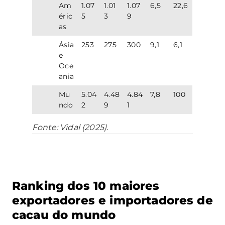
Am
1.07
1.01
1.07
6,5
22,6
éric
5
3
9
as
Ásia
253
275
300
9,1
6,1
e
Oce
ania
Mu
5.04
4.48
4.84
7,8
100
ndo
2
9
1
Fonte: Vidal (2025).
Ranking dos 10 maiores
exportadores e importadores de
cacau do mundo