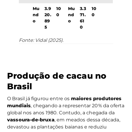
Mu
3.9
10
Mu
3.3
10
nd
20.
0
nd
71.
0
o
89
o
61
5
0
Fonte: Vidal (2025).
Produção de cacau no
Brasil
O Brasil já figurou entre os
maiores produtores
mundiais
, chegando a representar 20% da oferta
global nos anos 1980. Contudo, a chegada da
vassoura-de-bruxa
, em meados dessa década,
devastou as plantações baianas e reduziu