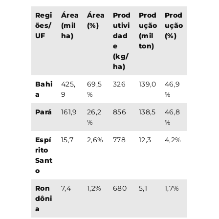
Regi
Área
Área
Prod
Prod
Prod
ões/
(mil
(%)
utivi
ução
ução
UF
ha)
dad
(mil
(%)
e
ton)
(kg/
ha)
Bahi
425,
69,5
326
139,0
46,9
a
9
%
%
Pará
161,9
26,2
856
138,5
46,8
%
%
Espí
15,7
2,6%
778
12,3
4,2%
rito
Sant
o
Ron
7,4
1,2%
680
5,1
1,7%
dôni
a