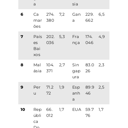
a
sia
6
Ca
274.
7,2
Gan
229.
6,5
mar
380
a
662
ões
7
País
202.
5,3
Fra
174.
4,9
es
036
nça
046
Bai
xos
8
Mal
104.
2,7
Sin
83.0
2,3
ásia
371
gap
26
ura
9
Per
71.2
1,9
Esp
89.9
2,5
u
72
anh
46
a
10
Rep
66.
1,7
EUA
59.7
1,7
úbli
012
76
ca
Do