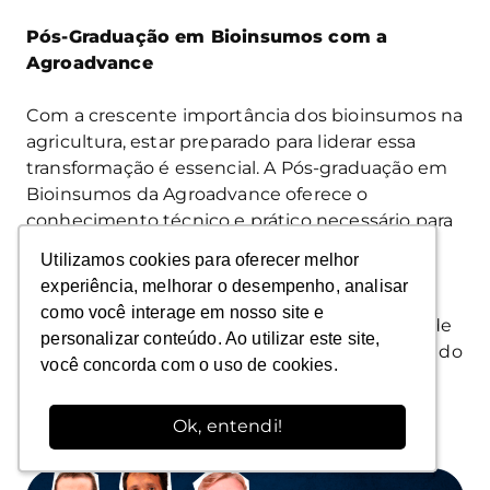
Pós-Graduação em Bioinsumos com a
Agroadvance
Com a crescente importância dos bioinsumos na
agricultura, estar preparado para liderar essa
transformação é essencial. A Pós-graduação em
Bioinsumos da Agroadvance oferece o
conhecimento técnico e prático necessário para
aproveitar todo o potencial dessa nova era no
Utilizamos cookies para oferecer melhor
Utilizamos cookies para oferecer melhor
agronegócio.
experiência, melhorar o desempenho, analisar
experiência, melhorar o desempenho, analisar
como você interage em nosso site e
como você interage em nosso site e
Inscreva-se agora e faça parte da nova turma de
personalizar conteúdo. Ao utilizar este site,
personalizar conteúdo. Ao utilizar este site,
especialista em soluções sustentáveis, alinhando
você concorda com o uso de cookies.
você concorda com o uso de cookies.
produtividade e inovação. Clique em SAIBA
MAIS!
Ok, entendi!
Ok, entendi!