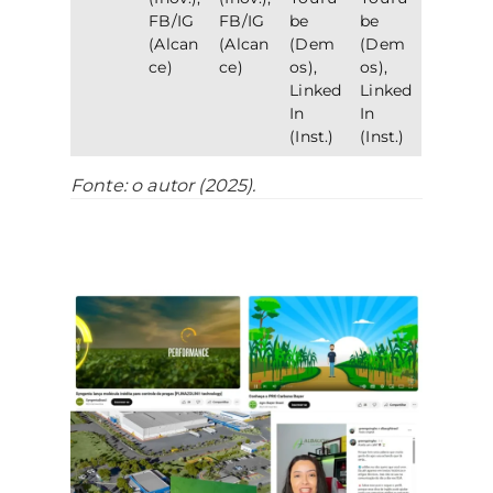
FB/IG
FB/IG
be
be
(Alcan
(Alcan
(Dem
(Dem
ce)
ce)
os),
os),
Linked
Linked
In
In
(Inst.)
(Inst.)
Fonte: o autor (2025).