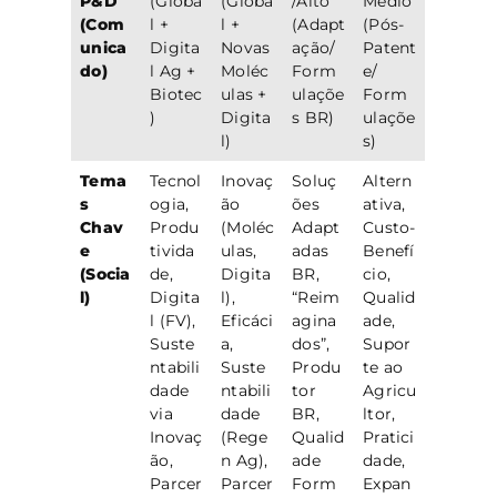
P&D
(Globa
(Globa
/Alto
Médio
(Com
l +
l +
(Adapt
(Pós-
unica
Digita
Novas
ação/
Patent
do)
l Ag +
Moléc
Form
e/
Biotec
ulas +
ulaçõe
Form
)
Digita
s BR)
ulaçõe
l)
s)
Tema
Tecnol
Inovaç
Soluç
Altern
s
ogia,
ão
ões
ativa,
Chav
Produ
(Moléc
Adapt
Custo-
e
tivida
ulas,
adas
Benefí
(Socia
de,
Digita
BR,
cio,
l)
Digita
l),
“Reim
Qualid
l (FV),
Eficáci
agina
ade,
Suste
a,
dos”,
Supor
ntabili
Suste
Produ
te ao
dade
ntabili
tor
Agricu
via
dade
BR,
ltor,
Inovaç
(Rege
Qualid
Pratici
ão,
n Ag),
ade
dade,
Parcer
Parcer
Form
Expan