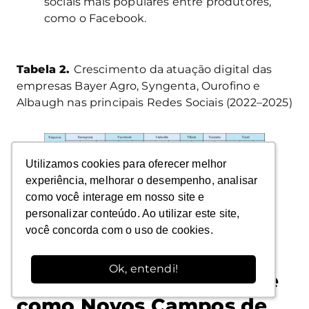
sociais mais populares entre produtores,
como o Facebook.
Tabela 2.
Crescimento da atuação digital das
empresas Bayer Agro, Syngenta, Ourofino e
Albaugh nas principais Redes Sociais (2022–2025)
Utilizamos cookies para oferecer melhor
Utilizamos cookies para oferecer melhor
Fonte: o autor (2025).
experiência, melhorar o desempenho, analisar
experiência, melhorar o desempenho, analisar
como você interage em nosso site e
como você interage em nosso site e
personalizar conteúdo. Ao utilizar este site,
personalizar conteúdo. Ao utilizar este site,
você concorda com o uso de cookies.
você concorda com o uso de cookies.
O Surgimento de Novas
Ok, entendi!
Ok, entendi!
Mídias: TikTok e YouTube
como Novos Campos de