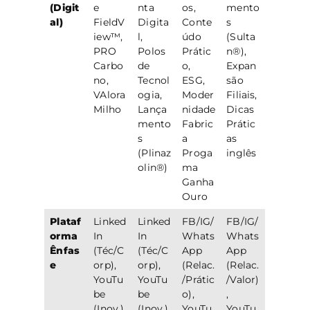
(Digit
e
nta
os,
mento
al)
FieldV
Digita
Conte
s
iew™,
l,
údo
(Sulta
PRO
Polos
Prátic
n®),
Carbo
de
o,
Expan
no,
Tecnol
ESG,
são
VAlora
ogia,
Moder
Filiais,
Milho
Lança
nidade
Dicas
mento
Fabric
Prátic
s
a
as
(Plinaz
Proga
inglês
olin®)
ma
Ganha
Ouro
Plataf
Linked
Linked
FB/IG/
FB/IG/
orma
In
In
Whats
Whats
Ênfas
(Téc/C
(Téc/C
App
App
e
orp),
orp),
(Relac.
(Relac.
YouTu
YouTu
/Prátic
/Valor)
be
be
o),
,
(Inov.),
(Inov.),
YouTu
YouTu