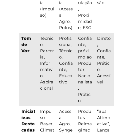
ia
ia
ulação
são
(Impul
(Acess
,
so)
a
Proxi
Agro,
midad
Polos)
e, ESG
Tom
Técnic
Profis
Confia
Direto
de
o,
sional,
nte,
,
Voz
Parcer
Técnic
próxi
Confia
ia,
o,
mo ao
nte,
Infor
Confia
Produ
Prátic
mativ
nte,
tor,
o,
o,
Educa
Nacio
Acessí
Aspira
tivo
nalista
vel
cional
,
Prátic
o
Iniciat
Impul
Acess
Produ
“Sua
ivas
so
a
tos
Altern
Desta
Bayer,
Agro,
Reima
ativa”,
cadas
Climat
Synge
ginad
Lança