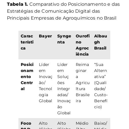
Tabela 1.
Comparativo do Posicionamento e das
Estratégias de Comunicação Digital das
Principais Empresas de Agroquímicos no Brasil
Carac
Bayer
Synge
Ourofi
Albau
terísti
nta
no
gh
ca
Agroc
Brasil
iência
Posici
Líder
Líder
Reima
“Sua
onam
em
em
ginar
Altern
ento
Inovaç
Soluç
a
ativa”
Centr
ão/
ões
Agricu
(Quali
al
Tecnol
Integr
ltura
dade/
ogia
adas/
Brasile
Custo-
Global
Inovaç
ira
Benefí
ão
cio)
Global
Foco
Alto
Alto
Médio
Baixo/