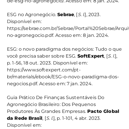
de-esg-no-agronegocio/. Acesso em: 8 jan. 2024.
ESG no Agronegócio.
Sebrae
, [
S. l.
], 2023.
Disponível em:
https://sebrae.com.br/Sebrae/Portal%20Sebrae/Arqu
no-agronegocio.pdf. Acesso em: 8 jan. 2024.
ESG: o novo paradigma dos negócios: Tudo o que
você precisa saber sobre ESG.
SoftExpert
, [
S. l.
],
p. 1-56, 18 out. 2023. Disponível em:
https://www.softexpert.com/pt-
br/materials/ebook/ESG-o-novo-paradigma-dos-
negocios.pdf. Acesso em: 7 jan. 2024.
Guia Prático De Finanças Sustentáveis Do
Agronegócio Brasileiro: Dos Pequenos
Produtores Às Grandes Empresas.
Pacto Global
da Rede Brasil
, [
S. l.
], p. 1-101, 4 abr. 2023.
Disponível em: