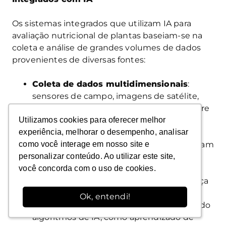
Os sistemas integrados que utilizam IA para
avaliação nutricional de plantas baseiam-se na
coleta e análise de grandes volumes de dados
provenientes de diversas fontes:
Coleta de dados multidimensionais
:
sensores de campo, imagens de satélite,
dados meteorológicos e informações sobre
Utilizamos cookies para oferecer melhor
Utilizamos cookies para oferecer melhor
o solo são integrados em um sistema
experiência, melhorar o desempenho, analisar
experiência, melhorar o desempenho, analisar
centralizado. Sensores remotos, como
como você interage em nosso site e
como você interage em nosso site e
câmeras hiperespectrais e drones, capturam
personalizar conteúdo. Ao utilizar este site,
personalizar conteúdo. Ao utilizar este site,
dados sobre o estado da vegetação,
você concorda com o uso de cookies.
você concorda com o uso de cookies.
enquanto sensores no solo fornecem
informações sobre a umidade e a presença
de nutrientes;
Ok, entendi!
Ok, entendi!
Modelagem e análise preditiva
: utilizando
algoritmos de IA, como aprendizado de