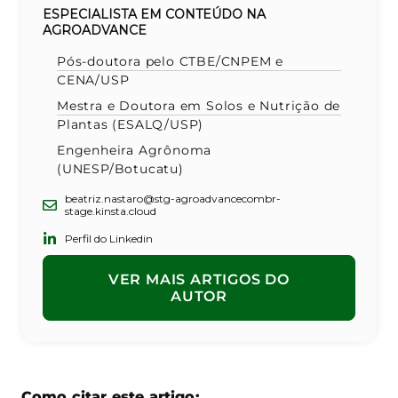
ESPECIALISTA EM CONTEÚDO NA
AGROADVANCE
Pós-doutora pelo CTBE/CNPEM e
CENA/USP
Mestra e Doutora em Solos e Nutrição de
Plantas (ESALQ/USP)
Engenheira Agrônoma
(UNESP/Botucatu)
beatriz.nastaro@stg-agroadvancecombr-
stage.kinsta.cloud
Perfil do Linkedin
VER MAIS ARTIGOS DO
AUTOR
Como citar este artigo: