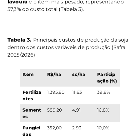
lavoura
é o item mais pesado, representando
57,3% do custo total (Tabela 3).
Tabela 3.
Principais custos de produção da soja
dentro dos custos variáveis de produção (Safra
2025/2026)
Item
R$/ha
sc/ha
Particip
ação (%)
Fertiliza
1.395,80
11,63
39,8%
ntes
Sement
589,20
4,91
16,8%
es
Fungici
352,00
2,93
10,0%
das