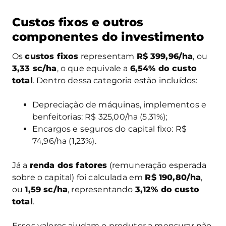
Custos fixos e outros
componentes do investimento
Os
custos fixos
representam
R$ 399,96/ha
, ou
3,33 sc/ha
, o que equivale a
6,54% do custo
total
. Dentro dessa categoria estão incluídos:
Depreciação de máquinas, implementos e
benfeitorias: R$ 325,00/ha (5,31%);
Encargos e seguros do capital fixo: R$
74,96/ha (1,23%).
Já a
renda dos fatores
(remuneração esperada
sobre o capital) foi calculada em
R$ 190,80/ha
,
ou
1,59 sc/ha
, representando
3,12% do custo
total
.
Esses valores ajudam o produtor a mensurar não