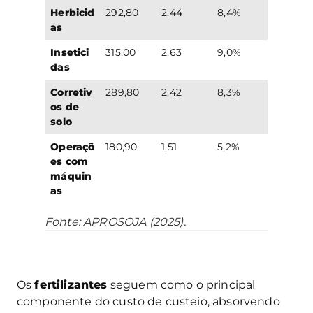
Herbicid
292,80
2,44
8,4%
as
Insetici
315,00
2,63
9,0%
das
Corretiv
289,80
2,42
8,3%
os de
solo
Operaçõ
180,90
1,51
5,2%
es com
máquin
as
Fonte: APROSOJA (2025).
Os
fertilizantes
seguem como o principal
componente do custo de custeio, absorvendo