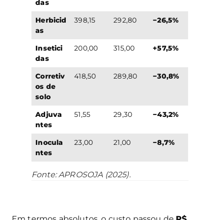
das
Herbicid
398,15
292,80
−26,5%
as
Insetici
200,00
315,00
+57,5%
das
Corretiv
418,50
289,80
−30,8%
os de
solo
Adjuva
51,55
29,30
−43,2%
ntes
Inocula
23,00
21,00
−8,7%
ntes
Fonte: APROSOJA (2025).
Em termos absolutos, o custo passou de
R$