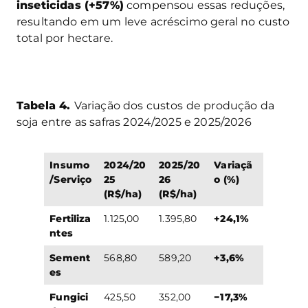
inseticidas (+57%)
compensou essas reduções,
resultando em um leve acréscimo geral no custo
total por hectare.
Tabela 4.
Variação dos custos de produção da
soja entre as safras 2024/2025 e 2025/2026
Insumo
2024/20
2025/20
Variaçã
/Serviço
25
26
o (%)
(R$/ha)
(R$/ha)
Fertiliza
1.125,00
1.395,80
+24,1%
ntes
Sement
568,80
589,20
+3,6%
es
Fungici
425,50
352,00
−17,3%