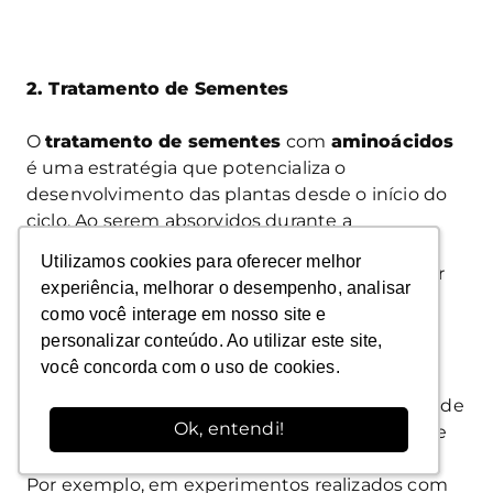
2. Tratamento de Sementes
O
tratamento de sementes
com
aminoácidos
é uma estratégia que potencializa o
desenvolvimento das plantas desde o início do
ciclo. Ao serem absorvidos durante a
germinação
, os aminoácidos estimulam o
Utilizamos cookies para oferecer melhor
Utilizamos cookies para oferecer melhor
crescimento radicular
, proporcionando maior
experiência, melhorar o desempenho, analisar
experiência, melhorar o desempenho, analisar
eficiência na absorção de
água
e
nutrientes
.
como você interage em nosso site e
como você interage em nosso site e
personalizar conteúdo. Ao utilizar este site,
personalizar conteúdo. Ao utilizar este site,
Resultados observados em estudos:
você concorda com o uso de cookies.
você concorda com o uso de cookies.
Maior comprimento total das raízes.
Diminuição dos impactos negativos de
Ok, entendi!
Ok, entendi!
produtos fitossanitários na qualidade
das sementes.
Por exemplo, em experimentos realizados com