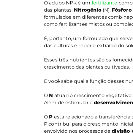
O adubo NPK é um
fertilizante
compos
das plantas:
Nitrogênio
(N),
Fósforo
formulados em diferentes combinaçõ
como fertilizantes mistos ou complex
É, portanto, um formulado que serve 
das culturas e repor o extraído do sol
Esses três nutrientes são os fornec
crescimento das plantas cultivadas.
E você sabe qual a função desses nut
O
N
atua no crescimento vegetativo, é
Além de estimular o
desenvolviment
O
P
está relacionado a transferência 
P contribui para o crescimento inicia
envolvido nos processos de
divisão 