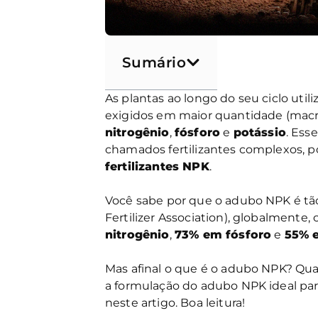
Sumário
As plantas ao longo do seu ciclo util
exigidos em maior quantidade (macro
nitrogênio
,
fósforo
e
potássio
. Ess
chamados fertilizantes complexos,
fertilizantes NPK
.
Você sabe por que o adubo NPK é tão
Fertilizer Association), globalmente,
nitrogênio
,
73% em fósforo
e
55% 
Mas afinal o que é o adubo NPK? Qu
a formulação do adubo NPK ideal pa
neste artigo. Boa leitura!