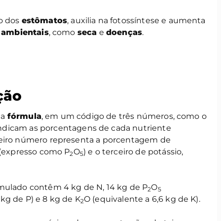
o dos
estômatos
, auxilia na fotossíntese e aumenta
 ambientais
, como
seca
e
doenças
.
ção
ua
fórmula
, em um código de três números, como o
indicam as porcentagens de cada nutriente
meiro número representa a porcentagem de
 (expresso como P
O
) e o terceiro de potássio,
2
5
mulado contêm 4 kg de N, 14 kg de P
O
2
5
kg de P) e 8 kg de K
O (equivalente a 6,6 kg de K).
2