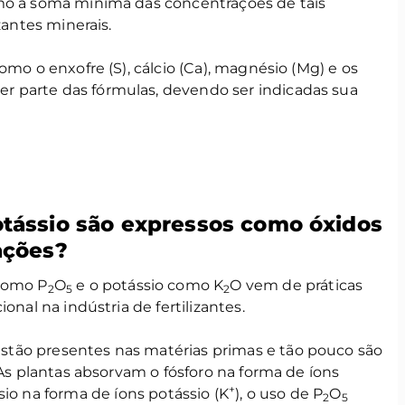
o a soma mínima das concentrações de tais
zantes minerais.
omo o enxofre (S), cálcio (Ca), magnésio (Mg) e os
 parte das fórmulas, devendo ser indicadas sua
otássio são expressos como óxidos
ações?
 como P
O
e o potássio como K
O vem de práticas
2
5
2
onal na indústria de fertilizantes.
tão presentes nas matérias primas e tão pouco são
 As plantas absorvam o fósforo na forma de íons
+
ssio na forma de íons potássio (K
), o uso de P
O
2
5