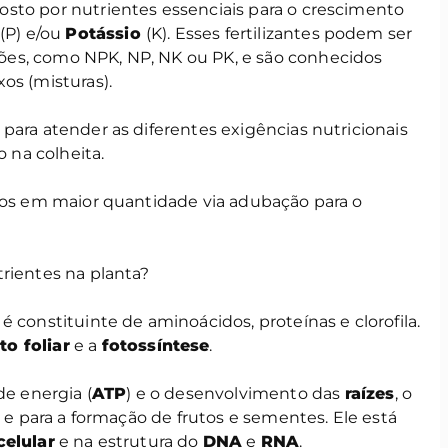
to por nutrientes essenciais para o crescimento
(P) e/ou
Potássio
(K). Esses fertilizantes podem ser
es, como NPK, NP, NK ou PK, e são conhecidos
os (misturas).
para atender as diferentes exigências nutricionais
o na colheita.
idos em maior quantidade via adubação para o
rientes na planta?
 constituinte de aminoácidos, proteínas e clorofila.
o foliar
e a
fotossíntese
.
de energia (
ATP
) e o desenvolvimento das
raízes
, o
l e para a formação de frutos e sementes. Ele está
celular
e na estrutura do
DNA
e
RNA
.