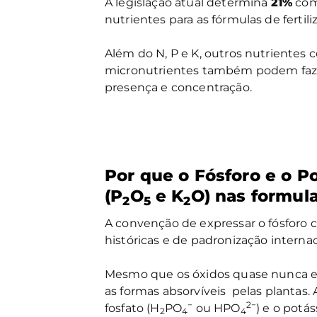
A legislação atual determina
21%
com
nutrientes para as fórmulas de fertili
Além do N, P e K, outros nutrientes c
micronutrientes também podem fazer
presença e concentração.
Por que o Fósforo e o P
(P
O
e K
O) nas formul
2
5
2
A convenção de expressar o fósforo
históricas e de padronização internaci
Mesmo que os óxidos quase nunca es
as formas absorvíveis pelas plantas.
−
2−
fosfato (H
PO
ou HPO
) e o potá
2
4
4