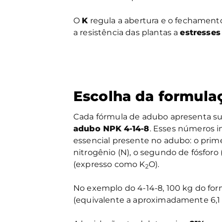
O
K
regula a abertura e o fechament
a resistência das plantas a
estresses
Escolha da formula
Cada fórmula de adubo apresenta s
adubo NPK
4-14-8
. Esses números 
essencial presente no adubo: o pri
nitrogênio (N), o segundo de fósforo
(expresso como K
O).
2
No exemplo do 4-14-8, 100 kg do for
(equivalente a aproximadamente 6,1 