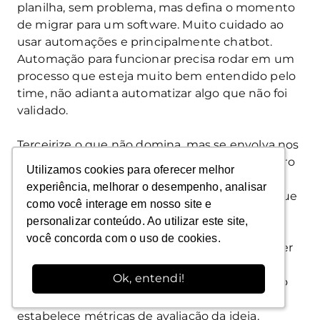
planilha, sem problema, mas defina o momento
de migrar para um software. Muito cuidado ao
usar automações e principalmente chatbot.
Automação para funcionar precisa rodar em um
processo que esteja muito bem entendido pelo
time, não adianta automatizar algo que não foi
validado.
Terceirize o que não domina, mas se envolva nos
projetos dessas consultorias, para que no futuro
Utilizamos cookies para oferecer melhor
Utilizamos cookies para oferecer melhor
a operação consiga ser cada vez mais
experiência, melhorar o desempenho, analisar
experiência, melhorar o desempenho, analisar
abrangente e o máximo de conhecimento fique
como você interage em nosso site e
como você interage em nosso site e
dentro de casa.
personalizar conteúdo. Ao utilizar este site,
personalizar conteúdo. Ao utilizar este site,
você concorda com o uso de cookies.
você concorda com o uso de cookies.
E por fim,
TESTE
. Muito importante estabelecer
uma cultura de testes, aqui na Terra Fértil a
Ok, entendi!
Ok, entendi!
gente aderiu em parte a cultura de Growth, do
Sean Ellis, onde a gente discute uma ideia,
estabelece métricas de avaliação da ideia,