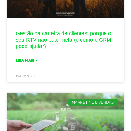
Gestão da carteira de clientes: porque o
seu RTV não bate meta (e como o CRM
pode ajudar)
LEIA MAIS »
15/09/2025
MARKETING E VENDAS