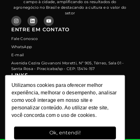
campo à cidade, amplificando os resultados do
agronegócio no Brasil e destacando a cultura e o valor do
setor
ENTRE EM CONTATO
Fale Conosco
WhatsApp
E-mail
Avenida Cezira Giovanoni Moretti, Nº 905, Térreo, Sala 01 -
Santa Rosa - Piracicaba/sp - CEP: 13414-157
LINKS
Programa de Indicação
Utilizamos cookies para oferecer melhor
Utilizamos cookies para oferecer melhor
experiência, melhorar o desempenho, analisar
experiência, melhorar o desempenho, analisar
Política de Proteção de Dados
como você interage em nosso site e
como você interage em nosso site e
Política de Privacidade
personalizar conteúdo. Ao utilizar este site,
personalizar conteúdo. Ao utilizar este site,
você concorda com o uso de cookies.
você concorda com o uso de cookies.
Política de Uso de Cookies
Termos de Uso
Ok, entendi!
Ok, entendi!