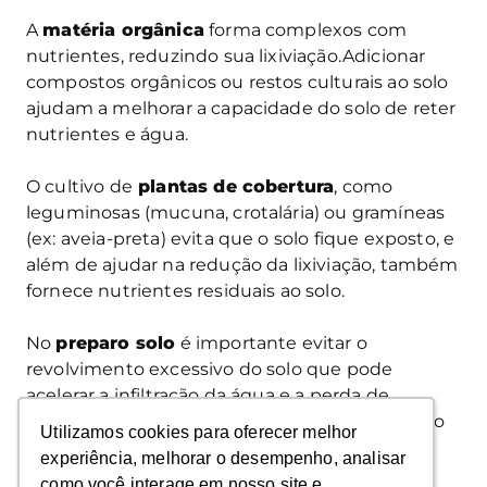
A
matéria orgânica
forma complexos com
nutrientes, reduzindo sua lixiviação.Adicionar
compostos orgânicos ou restos culturais ao solo
ajudam a melhorar a capacidade do solo de reter
nutrientes e água.
O cultivo de
plantas de cobertura
, como
leguminosas (mucuna, crotalária) ou gramíneas
(ex: aveia-preta) evita que o solo fique exposto, e
além de ajudar na redução da lixiviação, também
fornece nutrientes residuais ao solo.
No
preparo solo
é importante evitar o
revolvimento excessivo do solo que pode
acelerar a infiltração da água e a perda de
nutrientes. O ideal é adotar sistemas de plantio
Utilizamos cookies para oferecer melhor
Utilizamos cookies para oferecer melhor
direto ou cultivo mínimo.
experiência, melhorar o desempenho, analisar
experiência, melhorar o desempenho, analisar
como você interage em nosso site e
como você interage em nosso site e