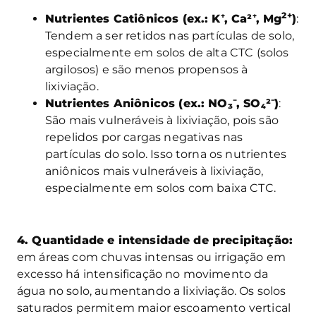
2+
Nutrientes Catiônicos (ex.: K⁺
, Ca²⁺
, Mg
)
:
Tendem a ser retidos nas partículas de solo,
especialmente em solos de alta CTC (solos
argilosos) e são menos propensos à
lixiviação.
Nutrientes Aniônicos (ex.: NO
₃⁻
, SO
₄
²
⁻
)
:
São mais vulneráveis à lixiviação, pois são
repelidos por cargas negativas nas
partículas do solo. Isso torna os nutrientes
aniônicos mais vulneráveis à lixiviação,
especialmente em solos com baixa CTC.
4. Quantidade e intensidade de precipitação:
em áreas com chuvas intensas ou irrigação em
excesso há intensificação no movimento da
água no solo, aumentando a lixiviação. Os solos
saturados permitem maior escoamento vertical