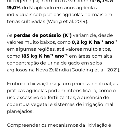
nitrogênio (N), com fluxos variando de
6,7% a
19,0%
do N aplicado em anos agrícolas
individuais sob práticas agrícolas normais em
terras cultivadas (Wang et al. 2019).
+
As
perdas de potássio (K
)
variam de, desde
valores muito baixos, como
0,2 kg K ha
⁻
¹ ano
⁻
¹
em algumas regiões, até valores muito altos,
como
185 kg K ha
⁻
¹ ano
⁻
¹
em áreas com alta
concentração de urina de gado em solos
argilosos na Nova Zelândia (Goulding et al., 2021).
Embora a lixiviação seja um processo natural, as
práticas agrícolas podem intensificá-la, como o
uso excessivo de fertilizantes, a ausência de
cobertura vegetal e sistemas de irrigação mal
planejados.
Compreender os mecanismos da lixiviação é