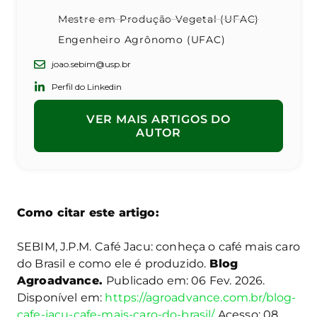
Mestre em Produção Vegetal (UFAC)
Engenheiro Agrônomo (UFAC)
joao.sebim@usp.br
Perfil do Linkedin
VER MAIS ARTIGOS DO
AUTOR
Como citar este artigo:
SEBIM, J.P.M.
Café Jacu: conheça o café mais caro
do Brasil e como ele é produzido.
Blog
Agroadvance.
Publicado em: 06 Fev. 2026.
Disponível em:
https://agroadvance.com.br/blog-
cafe-jacu-cafe-mais-caro-do-brasil/
Acesso: 08