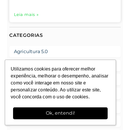
Leia mais »
CATEGORIAS
Agricultura 5.0
Agronegócio
Utilizamos cookies para oferecer melhor
Utilizamos cookies para oferecer melhor
experiência, melhorar o desempenho, analisar
experiência, melhorar o desempenho, analisar
Algodão
como você interage em nosso site e
como você interage em nosso site e
personalizar conteúdo. Ao utilizar este site,
personalizar conteúdo. Ao utilizar este site,
Bioinsumos
você concorda com o uso de cookies.
você concorda com o uso de cookies.
Café
Ok, entendi!
Ok, entendi!
Cana-de-açúcar