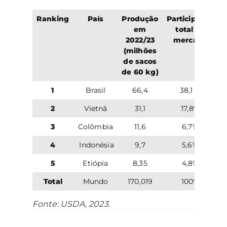
Ranking
País
Produção
Participação
em
total no
2022/23
mercado
(milhões
de sacos
de 60 kg)
1
Brasil
66,4
38,1 %
2
Vietnã
31,1
17,8%
3
Colômbia
11,6
6,7%
4
Indonésia
9,7
5,6%
5
Etiópia
8,35
4,8%
Total
Mundo
170,019
100%
Fonte: USDA, 2023.