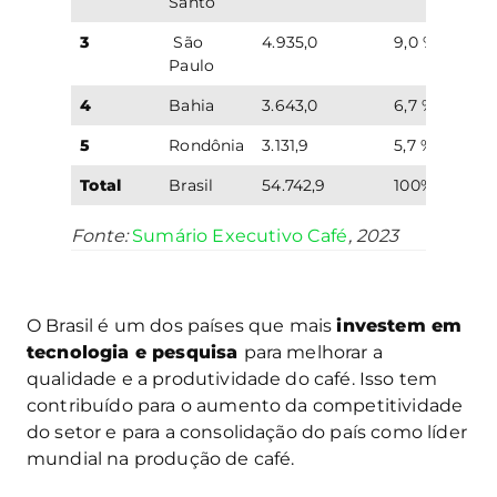
Santo
3
São
4.935,0
9,0 %
Paulo
4
Bahia
3.643,0
6,7 %
5
Rondônia
3.131,9
5,7 %
Total
Brasil
54.742,9
100%
Fonte:
Sumário Executivo Café
, 2023
O Brasil é um dos países que mais
investem em
tecnologia e pesquisa
para melhorar a
qualidade e a produtividade do café. Isso tem
contribuído para o aumento da competitividade
do setor e para a consolidação do país como líder
mundial na produção de café.