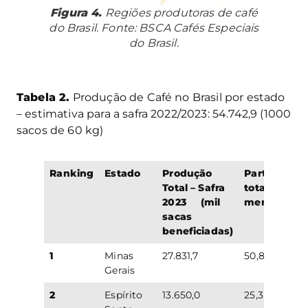
Figura 4.
Regiões produtoras de café
do Brasil. Fonte: BSCA Cafés Especiais
do Brasil.
Tabela 2.
Produção de Café no Brasil por estado
– estimativa para a safra 2022/2023: 54.742,9 (1000
sacos de 60 kg)
Ranking
Estado
Produção
Participaçã
Total
– Safra
total no
2023
(mil
mercado
sacas
beneficiadas)
1
Minas
27.831,7
50,8 %
Gerais
2
Espírito
13.650,0
25,3 %