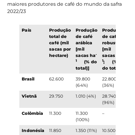
maiores produtores de café do mundo da safra
2022/23
País
Produção
Produção
Produção
total de
de café
de café
café (mil
arábica
robusta
sacas por
[mil
[mil
-
-
hectare)
sacas ha
sacas ha
1
1
(% do
; (%
total)]
do total)]
Brasil
62.600
39.800
22.800
(64%)
(36%)
Vietnã
29.750
1.010 (4%)
28.740
(96%)
Colômbia
11.300
11.300
–
(100%)
Indonésia
11.850
1.350 (11%)
10.500