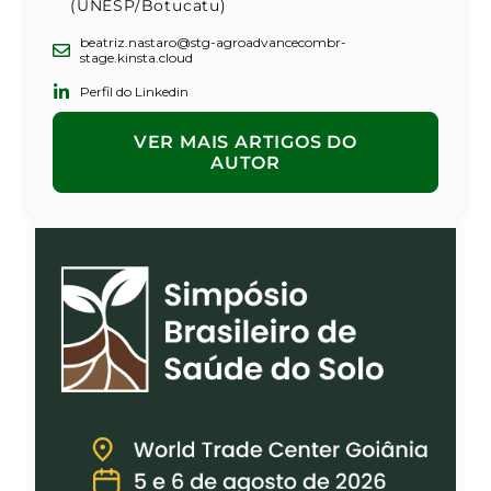
(UNESP/Botucatu)
beatriz.nastaro@stg-agroadvancecombr-
stage.kinsta.cloud
Perfil do Linkedin
VER MAIS ARTIGOS DO
AUTOR