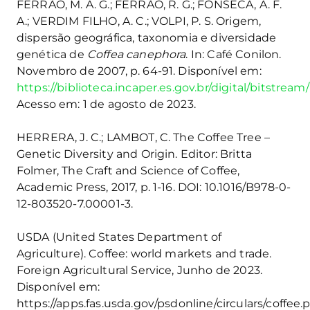
FERRÃO, M. A. G.; FERRÃO, R. G.; FONSECA, A. F.
A.; VERDIM FILHO, A. C.; VOLPI, P. S. Origem,
dispersão geográfica, taxonomia e diversidade
genética de
Coffea canephora
. In: Café Conilon.
Novembro de 2007, p. 64-91. Disponível em:
https://biblioteca.incaper.es.gov.br/digital/bitstrea
Acesso em: 1 de agosto de 2023.
HERRERA, J. C.; LAMBOT, C. The Coffee Tree –
Genetic Diversity and Origin. Editor: Britta
Folmer, The Craft and Science of Coffee,
Academic Press, 2017, p. 1-16. DOI: 10.1016/B978-0-
12-803520-7.00001-3.
USDA (United States Department of
Agriculture). Coffee: world markets and trade.
Foreign Agricultural Service, Junho de 2023.
Disponível em:
https://apps.fas.usda.gov/psdonline/circulars/coffee.p