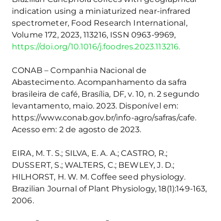
indication using a miniaturized near-infrared
spectrometer, Food Research International,
Volume 172, 2023, 113216, ISSN 0963-9969,
https://doi.org/10.1016/j.foodres.2023.113216.
CONAB – Companhia Nacional de
Abastecimento. Acompanhamento da safra
brasileira de café, Brasília, DF, v. 10, n. 2 segundo
levantamento, maio. 2023. Disponível em:
https://www.conab.gov.br/info-agro/safras/cafe.
Acesso em: 2 de agosto de 2023.
EIRA, M. T. S.; SILVA, E. A. A.; CASTRO, R.;
DUSSERT, S.; WALTERS, C.; BEWLEY, J. D.;
HILHORST, H. W. M. Coffee seed physiology.
Brazilian Journal of Plant Physiology, 18(1):149-163,
2006.