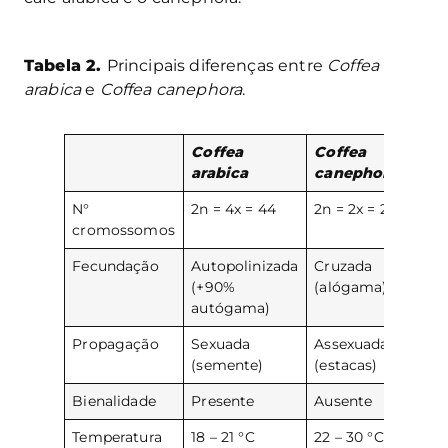
Tabela 2.
Principais diferenças entre
Coffea
arabica
e
Coffea canephora
.
Coffea
Coffea
arabica
canephora
N°
2n = 4x = 44
2n = 2x = 22
cromossomos
Fecundação
Autopolinizada
Cruzada
(+90%
(alógama)
autógama)
Propagação
Sexuada
Assexuada
(semente)
(estacas)
Bienalidade
Presente
Ausente
Temperatura
18 – 21 °C
22 – 30 °C