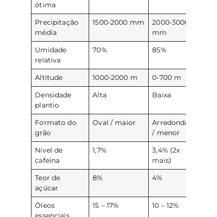
ótima
Precipitação
1500-2000 mm
2000-3000
média
mm
Umidade
70%
85%
relativa
Altitude
1000-2000 m
0-700 m
Densidade
Alta
Baixa
plantio
Formato do
Oval / maior
Arredondado
grão
/ menor
Nível de
1,7%
3,4% (2x
cafeína
mais)
Teor de
8%
4%
açúcar
Óleos
15 – 17%
10 – 12%
essenciais