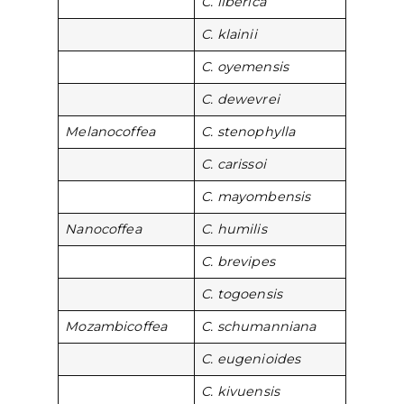
C. liberica
C. klainii
C. oyemensis
C. dewevrei
Melanocoffea
C. stenophylla
C. carissoi
C. mayombensis
Nanocoffea
C. humilis
C. brevipes
C. togoensis
Mozambicoffea
C. schumanniana
C. eugenioides
C. kivuensis