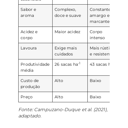
Sabor e
Complexo,
Constante,
aroma
doce e suave
amargo e
marcante
Acidez e
Maior acidez
Corpo
corpo
intenso
Lavoura
Exige mais
Mais rústica
cuidados
e resistente
-1
-1
Produtividade
26 sacas ha
43 sacas ha
média
Custo de
Alto
Baixo
produção
Preço
Alto
Baixo
Fonte: Campuzano-Duque et al. (2021),
adaptado.