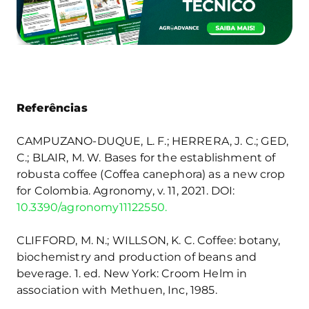
Referências
CAMPUZANO-DUQUE, L. F.; HERRERA, J. C.; GED,
C.; BLAIR, M. W. Bases for the establishment of
robusta coffee (Coffea canephora) as a new crop
for Colombia. Agronomy, v. 11, 2021. DOI:
10.3390/agronomy11122550.
CLIFFORD, M. N.; WILLSON, K. C. Coffee: botany,
biochemistry and production of beans and
beverage. 1. ed. New York: Croom Helm in
association with Methuen, Inc, 1985.