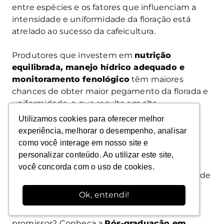
entre espécies e os fatores que influenciam a
intensidade e uniformidade da floração está
atrelado ao sucesso da cafeicultura.
Produtores que investem em
nutrição
equilibrada, manejo hídrico adequado e
monitoramento fenológico
têm maiores
chances de obter maior pegamento da florada e
uniformidade, o que resulta em alta
produtividade e qualidade de grão superior.
Utilizamos cookies para oferecer melhor
Utilizamos cookies para oferecer melhor
experiência, melhorar o desempenho, analisar
experiência, melhorar o desempenho, analisar
Assim, acompanhar o calendário da florada e
como você interage em nosso site e
como você interage em nosso site e
adotar práticas de manejo integradas não é
personalizar conteúdo. Ao utilizar este site,
personalizar conteúdo. Ao utilizar este site,
apenas uma recomendação técnica, mas uma
você concorda com o uso de cookies.
você concorda com o uso de cookies.
estratégia decisiva para garantir competitividade
no mercado de café.
Ok, entendi!
Ok, entendi!
Quer se aprofundar ainda mais nesse universo
promissor? Conheça a
Pós-graduação em