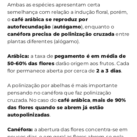
Ambas as espécies apresentam certa
semelhança com relação a indução floral, porém,
o
café arábica se reproduz por
autofecundação
(
autógamo
), enquanto o
canéfora precisa de polinização cruzada
entre
plantas diferentes (alógamo).
Arábica:
a taxa de
pegamento é em média de
50-60% das flores
darão origem aos frutos. Cada
flor permanece aberta por cerca de
2 a 3 dias
.
A polinização por abelhas é mais importante
pensando no canéfora que faz polinização
cruzada. No caso do
café arábica
,
mais de 90%
das flores quando se abrem já estão
autopolinizadas
.
Canéfora:
a abertura das flores concentra-se em
poucos dias, e em geral as flores abrem-se pela