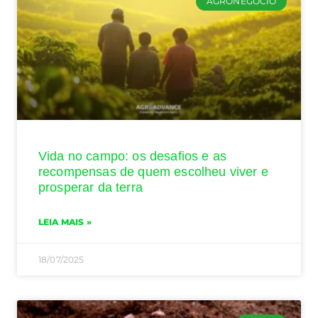
AGRONEGÓCIO
Vida no campo: os desafios e as
recompensas de quem escolheu viver e
prosperar da terra
LEIA MAIS »
18/07/2025