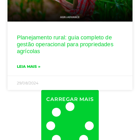
Planejamento rural: guia completo de
gestão operacional para propriedades
agrícolas
LEIA MAIS »
29/08/2024
CARREGAR MAIS