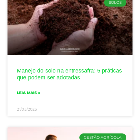
SOLOS
Manejo do solo na entressafra: 5 práticas
que podem ser adotadas
LEIA MAIS »
21/05/2025
GESTÃO AGRÍCOLA