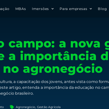
uação
MBAs
Imersões
Para empresas
Blog
o campo: a nova 
e a importância 
 no agronegócio
tura, a capacitação dos jovens, antes vista como forma 
 Neste artigo, entenda a importância da educação no ca
egócio brasileiro.
eto
Agronegócio
,
Gestão Agrícola